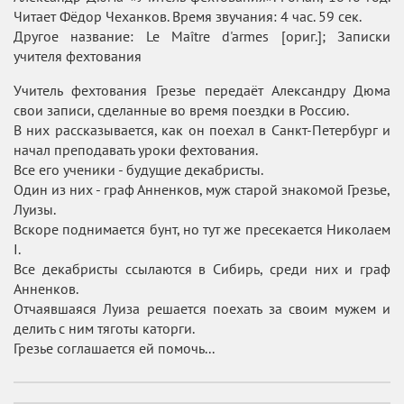
Читает Фёдор Чеханков. Время звучания: 4 час. 59 сек.
Другое название: Le Maître d'armes [ориг.]; Записки
учителя фехтования
Учитель фехтования Грезье передаёт Александру Дюма
свои записи, сделанные во время поездки в Россию.
В них рассказывается, как он поехал в Санкт-Петербург и
начал преподавать уроки фехтования.
Все его ученики - будущие декабристы.
Один из них - граф Анненков, муж старой знакомой Грезье,
Луизы.
Вскоре поднимается бунт, но тут же пресекается Николаем
I.
Все декабристы ссылаются в Сибирь, среди них и граф
Анненков.
Отчаявшаяся Луиза решается поехать за своим мужем и
делить с ним тяготы каторги.
Грезье соглашается ей помочь...