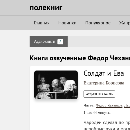
полекниг
Главная
Новинки
Популярное
Жан
Аудиокниги
5
Книги озвученные Федор Чехан
Солдат и Ева
Екатерина Борисова
АУДИОСПЕКТАКЛЬ
Читает
Федор Чеханков
,
Лар
1 час 44 минуты
Чародей сделал по пр
недобрые руки и могл