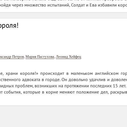
ойдя через множество испытаний, Солдат и Ева избавили корол
ороля!
ксандр Петров
,
Мария Пастухова
,
Леонид Хейфец
е, храни короля!» происходит в маленьком английском гор
ственного адвоката в городе. Он довольно удачлив и доволе
евидных проблем, возникших на протяжении последних 15 лет. 
ят события, которые в корне меняют положение дел, раскры