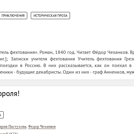
,
ПРИКЛЮЧЕНИЯ
ИСТОРИЧЕСКАЯ ПРОЗА
ль фехтования». Роман, 1840 год. Читает Фёдор Чеханков. Вре
ориг.]; Записки учителя фехтования Учитель фехтования Гр
поездки в Россию. В них рассказывается, как он поехал в 
ченики - будущие декабристы. Один из них - граф Анненков, муж
ороля!
А
ария Пастухова
,
Федор Чеханков
аклей
(#23)