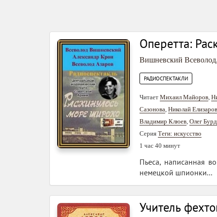
Оперетта: Рас
Вишневский Всеволод
РАДИОСПЕКТАКЛИ
Читает
Михаил Майоров
,
Н
Сазонова
,
Николай Елизаро
Владимир Клюев
,
Олег Бур
Серия
Теги: искусство
1 час 40 минут
Пьеса, написанная во
немецкой шпионки...
Учитель фехто