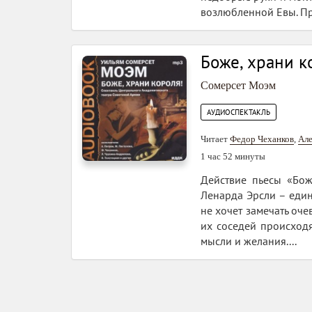
возлюбленной Евы. Пр
Боже, храни к
Сомерсет Моэм
АУДИОСПЕКТАКЛЬ
Читает
Федор Чеханков
,
Але
1 час 52 минуты
Действие пьесы «Бож
Ленарда Эрсли – един
не хочет замечать оч
их соседей происход
мысли и желания....