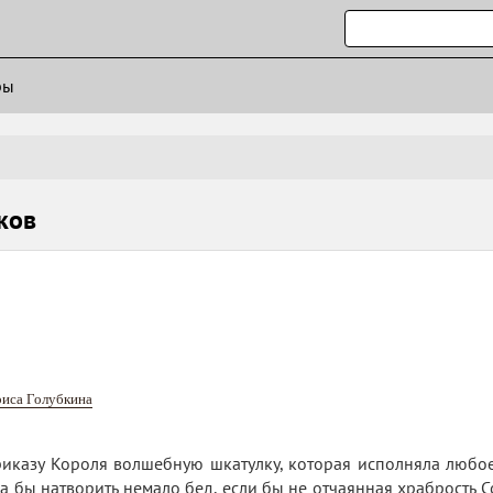
ры
ков
иса Голубкина
иказу Короля волшебную шкатулку, которая исполняла любое
а бы натворить немало бед, если бы не отчаянная храбрость 