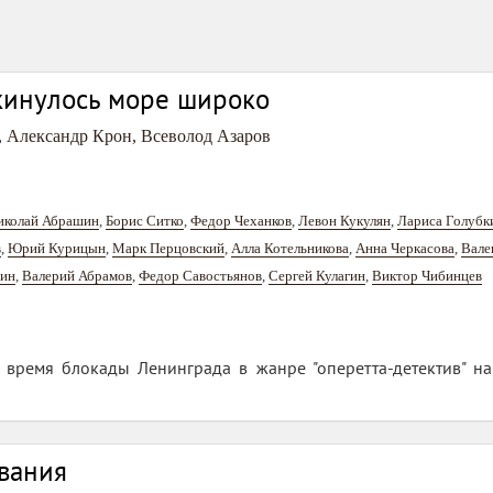
кинулось море широко
,
Александр Крон
,
Всеволод Азаров
иколай Абрашин
,
Борис Ситко
,
Федор Чеханков
,
Левон Кукулян
,
Лариса Голубк
в
,
Юрий Курицын
,
Марк Перцовский
,
Алла Котельникова
,
Анна Черкасова
,
Вале
дин
,
Валерий Абрамов
,
Федор Савостьянов
,
Сергей Кулагин
,
Виктор Чибинцев
 время блокады Ленинграда в жанре "оперетта-детектив" на
вания