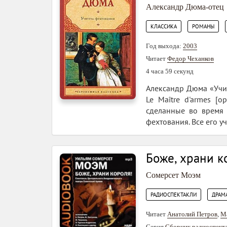
Александр Дюма-отец
,
,
КЛАССИКА
РОМАНЫ
Год выхода:
2003
Читает
Федор Чеханков
4 часа 59 секунд
Александр Дюма «Учите
Le Maître d'armes [
сделанные во время 
фехтования. Все его у
Боже, храни к
Сомерсет Моэм
,
РАДИОСПЕКТАКЛИ
ДРАМ
Читает
Анатолий Петров
,
М
Серия
Сборник радиоспект