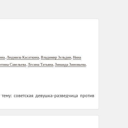
ина
,
Людмила Касаткина
,
Владимир Зельдин
,
Нина
нтина Савельева
,
Лесина Татьяна
,
Зинаида Зиновьева
,
 тему: советская девушка-разведчица против