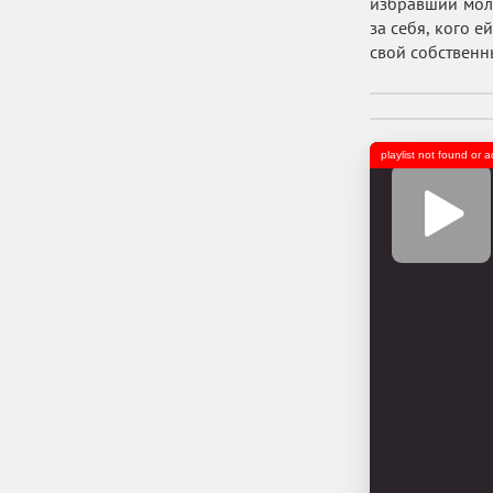
избравший моло
за себя, кого е
свой собственн
playlist not found or 