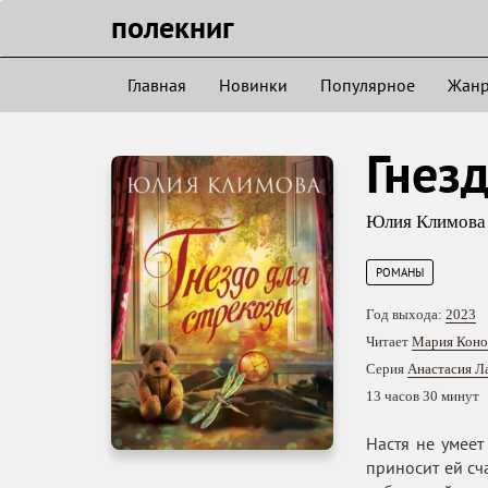
полекниг
Главная
Новинки
Популярное
Жан
Гнез
Юлия Климова
РОМАНЫ
Год выхода:
2023
Читает
Мария Коно
Серия
Анастасия Л
13 часов 30 минут
Настя не умеет
приносит ей сч