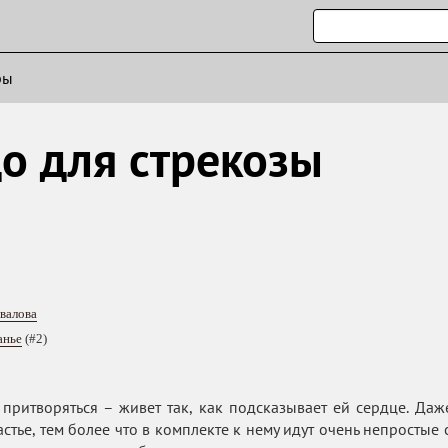
ры
до для стрекозы
валова
анье
(#2)
 притворяться – живет так, как подсказывает ей сердце. Да
астье, тем более что в комплекте к нему идут очень непросты