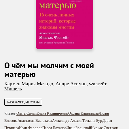
О чём мы молчим с моей
матерью
Кармен Мария Мачадо
,
Андре Асиман
,
Филгейт
Мишель
БИОГРАФИИ, МЕМУАРЫ
Читает
Ольга Салем
Елена Калиниченко
Оксана Кашникова
Лилия
Власова
Анастасия Васильева
Александр Алехин
Татьяна Бур
Дарья
Пуршева
Иван Федоров
Павел Потапов
Иван Броневой
Нуркас Светлана