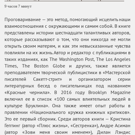
9 часов 7 минут
Проговаривание — это метод, помогающий исцелить наши
взаимоотношения с окружающими и самим собой. В книге
представлены истории шестнадцати талантливых авторов,
которые рассказывают о том, что они никогда не могли
открыть своим матерям, и как эти невысказанные чувства
повлияли на их жизнь. Автор и редактор с публикациями в
таких изданиях, как The Washington Post, The Los Angeles
Times, The Boston Globe и других, также является
преподавателем творческой публицистики в «Мастерской
писателей Сакетт-стрит» и организатором серии
литературных бесед о писательницах под названием
«Красные чернила». В 2016 году Brooklyn Magazine
включил ее в список «100 самых влиятельных людей в
культуре Бруклина». Она также имеет опыт работы в
правлении «Национального кружка книжных критиков».
Это ее первый сборник. Среди авторов книги — Кристина
Гептинг (автор «Плюс жизнь», «Сестренка»), Андре Асиман
(автор «Зови меня своим именем»), Дилан Лэндис