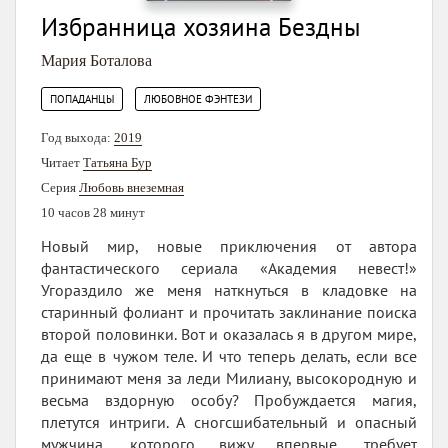
Избранница хозяина Бездны
Мария Боталова
,
ПОПАДАНЦЫ
ЛЮБОВНОЕ ФЭНТЕЗИ
Год выхода:
2019
Читает
Татьяна Бур
Серия
Любовь внеземная
10 часов 28 минут
Новый мир, новые приключения от автора
фантастического сериала «Академия невест!»
Угораздило же меня наткнуться в кладовке на
старинный фолиант и прочитать заклинание поиска
второй половинки. Вот и оказалась я в другом мире,
да еще в чужом теле. И что теперь делать, если все
принимают меня за леди Милиану, высокородную и
весьма вздорную особу? Пробуждается магия,
плетутся интриги. А сногсшибательный и опасный
мужчина, которого вижу впервые, требует