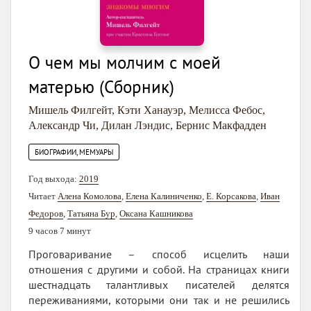
О чем мы молчим с моей
матерью (Сборник)
Мишель Филгейт
,
Кэти Ханауэр
,
Мелисса Фебос
,
Александр Чи
,
Дилан Лэндис
,
Бернис Макфадден
БИОГРАФИИ, МЕМУАРЫ
Год выхода:
2019
Читает
Алена Комолова
,
Елена Калиниченко
,
Е. Корсакова
,
Иван
Федоров
,
Татьяна Бур
,
Оксана Кашникова
9 часов 7 минут
Проговаривание – способ исцелить наши
отношения с другими и собой. На страницах книги
шестнадцать талантливых писателей делятся
переживаниями, которыми они так и не решились