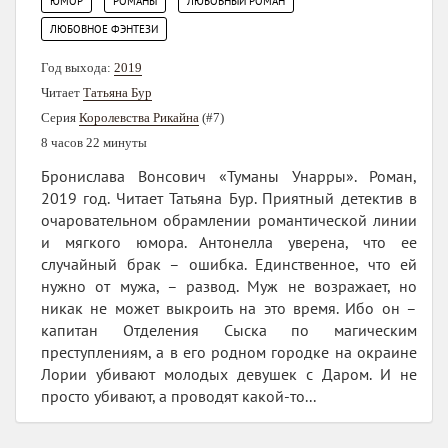
,
,
,
ЮМОР
РОМАНЫ
ЛЮБОВНЫЙ РОМАН
ЛЮБОВНОЕ ФЭНТЕЗИ
Год выхода:
2019
Читает
Татьяна Бур
Серия
Королевства Рикайна
(#7)
8 часов 22 минуты
Бронислава Вонсович «Туманы Унарры». Роман,
2019 год. Читает Татьяна Бур. Приятный детектив в
очаровательном обрамлении романтической линии
и мягкого юмора. Антонелла уверена, что ее
случайный брак – ошибка. Единственное, что ей
нужно от мужа, – развод. Муж не возражает, но
никак не может выкроить на это время. Ибо он –
капитан Отделения Сыска по магическим
преступлениям, а в его родном городке на окраине
Лории убивают молодых девушек с Даром. И не
просто убивают, а проводят какой-то...