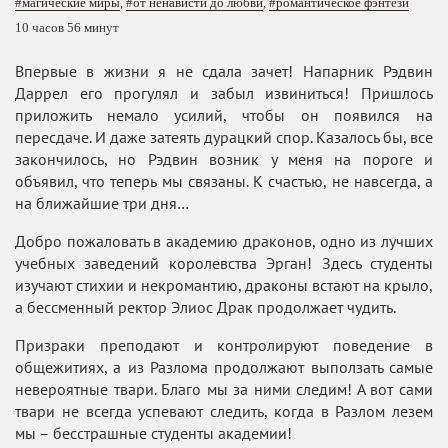
#магические миры
,
#от ненависти до любви
,
#романтическое фэнтези
10 часов 56 минут
Впервые в жизни я не сдала зачет! Напарник Рэдвин
Даррел его прогулял и забыл извиниться! Пришлось
приложить немало усилий, чтобы он появился на
пересдаче. И даже затеять дурацкий спор. Казалось бы, все
закончилось, но Рэдвин возник у меня на пороге и
объявил, что теперь мы связаны. К счастью, не навсегда, а
на ближайшие три дня…
Добро пожаловать в академию драконов, одно из лучших
учебных заведений королевства Эрган! Здесь студенты
изучают стихии и некромантию, драконы встают на крыло,
а бессменный ректор Элиос Драк продолжает чудить.
Призраки преподают и контролируют поведение в
общежитиях, а из Разлома продолжают выползать самые
невероятные твари. Благо мы за ними следим! А вот сами
твари не всегда успевают следить, когда в Разлом лезем
мы – бесстрашные студенты академии!