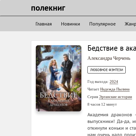
полекниг
Главная
Новинки
Популярное
Жан
Бедствие в ак
Александра Черчень
ЛЮБОВНОЕ ФЭНТЕЗИ
Год выхода:
2024
Читает
Надежда Пылина
Серия
Эрганские истории
8 часов 12 минут
Академия драконов –
выпускники! Да-да, и
откинули коньки и ст
нам очень надо произ