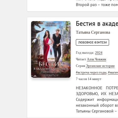
Второй раз – тоже поме
Бестия в акад
Татьяна Серганова
ЛЮБОВНОЕ ФЭНТЕЗИ
Год выхода:
2024
Читает
Алла Човжик
Серия
Эрганские истории
#встреча через годы
,
#магич
7 часов 14 минут
НЕЗАКОННОЕ ПОТРЕ
ЗДОРОВЬЮ, ИХ НЕЗ
Содержит информаци
незаконный оборот вл
Татьяны Сергановой – 