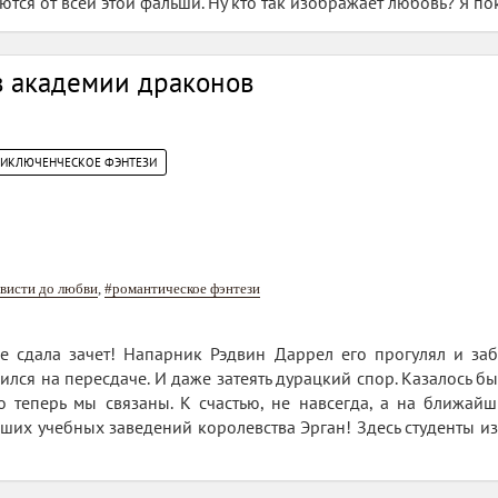
ются от всей этой фальши. Ну кто так изображает любовь? Я по
в академии драконов
РИКЛЮЧЕНЧЕСКОЕ ФЭНТЕЗИ
ависти до любви
,
#романтическое фэнтези
е сдала зачет! Напарник Рэдвин Даррел его прогулял и за
ился на пересдаче. И даже затеять дурацкий спор. Казалось бы
то теперь мы связаны. К счастью, не навсегда, а на ближа
чших учебных заведений королевства Эрган! Здесь студенты и