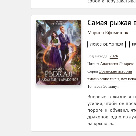
собой к небу закатыва
Самая рыжая 
Марина Ефиминюк
,
ЛЮБОВНОЕ ФЭНТЕЗИ
П
Год выхода:
2026
Читает
Анастасия Лазарева
Серия
Эрганские истории
#магические миры
,
#от нен
10 часов 56 минут
Впервые в жизни я н
усилий, чтобы он появ
пороге и объявил, ч
драконов, одно из лу
на крыло, а...