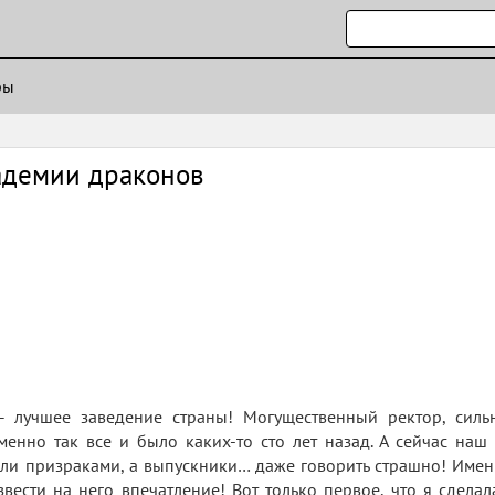
ры
адемии драконов
 лучшее заведение страны! Могущественный ректор, сильн
менно так все и было каких-то сто лет назад. А сейчас на
али призраками, а выпускники… даже говорить страшно! Име
вести на него впечатление! Вот только первое, что я сдела