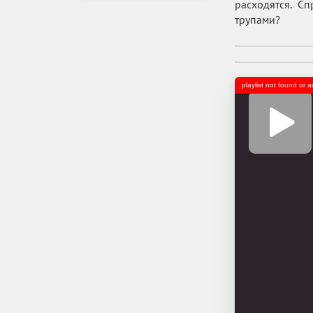
расходятся. С
трупами?
playlist not found or 