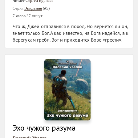
Читает
Сергей Курнаев
Серия
Эпидемия
(#5)
7 часов 37 минут
Что ж, Джей отправился в поход. Но вернется ли он,
знает только Бог. А как известно, на Бога надейся, а к
берегу сам греби. Вот и приходится Вове «грести».
Эхо чужого разума