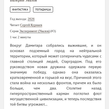
Валерий Увалов
,
ФАНТАСТИКА
ПОПАДАНЦЫ
Год выхода:
2026
Читает
Сергей Курнаев
Серия
Эксперимент (Увалов)
(#3)
1 час 2 минуты
Вокруг Дамитара собрались выжившие, и он
основал подземный город на нейтральной
территории, который может соперничать чудесами с
главной столицей людей, Старградом. Под его
руководством новая дружина одержала первую
значимую победу, однако она оказалась
кратковременной и горькой на вкус. Причиной этого
стала война на несколько фронтов, причем их было
больше, чем два. Столетие назад
гиперпространственный карман поглотил флот
могущественной цивилизации, и теперь последствия
той битвы угрожают...