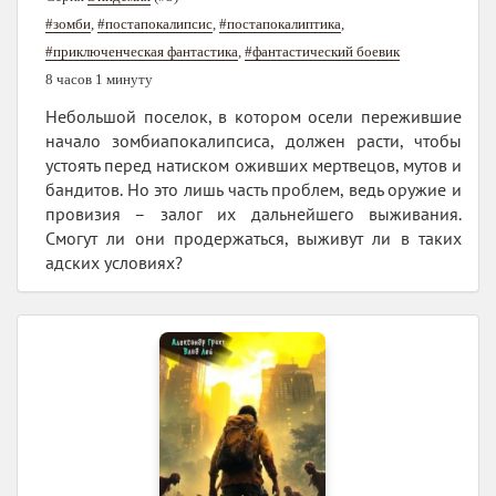
#зомби
,
#постапокалипсис
,
#постапокалиптика
,
#приключенческая фантастика
,
#фантастический боевик
8 часов 1 минуту
Небольшой поселок, в котором осели пережившие
начало зомбиапокалипсиса, должен расти, чтобы
устоять перед натиском оживших мертвецов, мутов и
бандитов. Но это лишь часть проблем, ведь оружие и
провизия – залог их дальнейшего выживания.
Смогут ли они продержаться, выживут ли в таких
адских условиях?