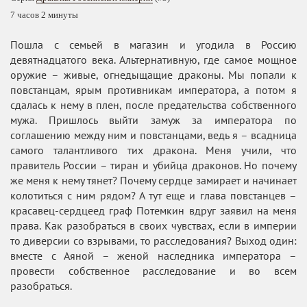
7 часов 2 минуты
Пошла с семьей в магазин и угодила в Россию
девятнадцатого века. Альтернативную, где самое мощное
оружие – живые, огнедыщащие драконы. Мы попали к
повстанцам, ярым противникам императора, а потом я
сдалась к нему в плен, после предательства собственного
мужа. Пришлось выйти замуж за императора по
соглашению между ним и повстанцами, ведь я – всадница
самого талантливого тих дракона. Меня учили, что
правитель России – тиран и убийца драконов. Но почему
же меня к нему тянет? Почему сердце замирает и начинает
колотиться с ним рядом? А тут еще и глава повстанцев –
красавец-сердцеед граф Потемкин вдруг заявил на меня
права. Как разобраться в своих чувствах, если в империи
то диверсии со взрывами, то расследования? Выход один:
вместе с Аяной – женой наследника императора –
провести собственное расследование и во всем
разобраться.