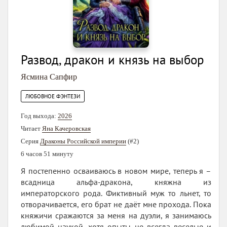
Развод, дракон и князь на выбор
Ясмина Сапфир
ЛЮБОВНОЕ ФЭНТЕЗИ
Год выхода:
2026
Читает
Яна Качеровская
Серия
Драконы Российской империи
(#2)
6 часов 51 минуту
Я постепенно осваиваюсь в новом мире, теперь я –
всадница альфа-дракона, княжна из
императорского рода. Фиктивный муж то льнет, то
отворачивается, его брат не даёт мне прохода. Пока
княжичи сражаются за меня на дуэли, я занимаюсь
любимой наукой, хотя опыты не всегда веселые и