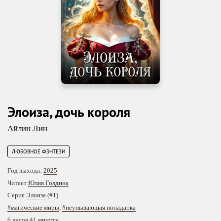
Элоиза, дочь короля
Айлин Лин
ЛЮБОВНОЕ ФЭНТЕЗИ
Год выхода:
2025
Читает
Юлия Голдина
Серия
Элоиза
(#1)
#магические миры
,
#неунывающая попаданка
6 часов 41 минуту