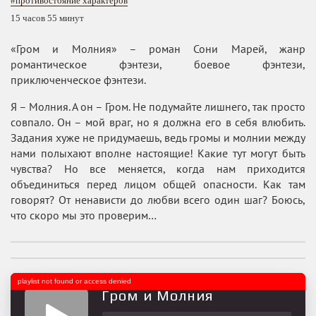
#противостояние характеров
15 часов 55 минут
«Гром и Молния» – роман Сони Марей, жанр
романтическое фэнтези, боевое фэнтези,
приключенческое фэнтези.
Я – Молния. А он – Гром. Не подумайте лишнего, так просто
совпало. Он – мой враг, но я должна его в себя влюбить.
Задания хуже не придумаешь, ведь громы и молнии между
нами полыхают вполне настоящие! Какие тут могут быть
чувства? Но все меняется, когда нам приходится
объединиться перед лицом общей опасности. Как там
говорят? От ненависти до любви всего один шаг? Боюсь,
что скоро мы это проверим…
playlist not found or access denied
Гром и Молния