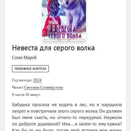
Невеста для серого волка
Соня Марей
ЛЮБОВНОЕ ФЭНТЕЗИ
Год выхода:
2024
Читает
Светлана Селивёрстова
9 часов 36 минут
Бабушка просила не ходить в лес, но я нарушила
запрет и повстречала злого серого волка. Он должен
был меня съесть, но отчего-то передумал. Неужели
по доброте душевной? Или… я зачем-то ему нужна?
Как бы то ни было, после этой встречи моя жизнь