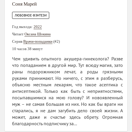
Соня Марей
ЛЮБОВНОЕ ФЭНТЕЗИ
Год выхода:
2022
Читает
Оксана Шокина
Серия
Врачи-попаданки
(#2)
10 часов 38 минут
Чем удивить опытного акушера-гинеколога? Разве
что попаданием в другой мир. Тут всюду магия, зато
раны подорожником лечат, а роды грязными
руками принимают. Но ничего, с этим я разберусь,
объясню местным лекарям, что такое асептика с
антисептикой. Только как быть с неприятностями,
посыпавшимися на мою голову? И новоявленный
муж – не самая большая из них. Но как бы враги ни
старались, я не дам загубить дело своей жизни. А
может, даже и счастье здесь обрету. Огромная
благодарность подписчику за...