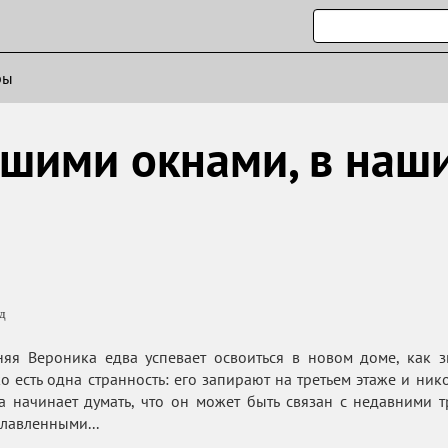
ры
ашими окнами, в наши
д
няя Вероника едва успевает освоиться в новом доме, как 
ько есть одна странность: его запирают на третьем этаже и ни
 начинает думать, что он может быть связан с недавними т
лавленными...