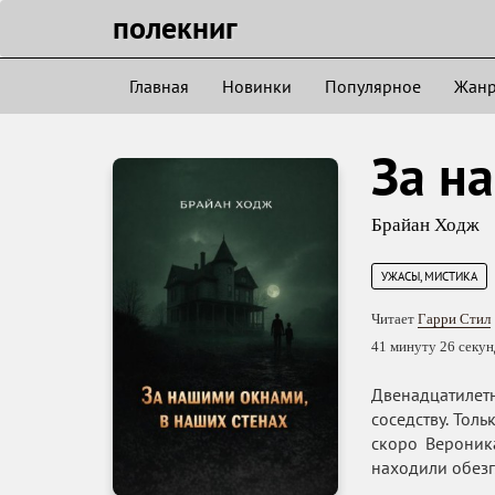
полекниг
Главная
Новинки
Популярное
Жан
За н
Брайан Ходж
УЖАСЫ, МИСТИКА
Читает
Гарри Стил
41 минуту 26 секун
Двенадцатилет
соседству. Тол
скоро Вероника
находили обезг