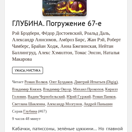
ГЛУБИНА. Погружение 67-е
Рэй Брэдбери
,
Фёдор Достоевский
,
Роальд Даль
,
Александр Анисимов
,
Амброз Бирс
,
Жан Рэй
,
Роберт
Чамберс
,
Брайан Ходж
,
Анна Бжезинская
,
Нейтан
Баллингруд
,
Алекс Хэмилтон
,
Томас Энсон
,
Наталья
Макарова
УЖАСЫ, МИСТИКА
Читает
Роман Волков
,
Олег Булдаков
,
Дмитрий Игнатьев (Digig)
,
Владимир Князев
,
Владимир Овуор
,
Михаил Прокопов
,
Кирилл
Головин
,
Вадим Чернобельский
,
Юрий Гуржий
,
Роман Панков
,
Светлана Шаклеина
,
Александр Мозгунов
,
Андрей Паньшин
Серия
Глубина
(#67)
9 часов 48 минут
Кабачки, патиссоны, зелёные цуккини… Но главной