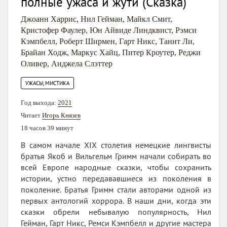
полные ужаса и жути (Сказка)
Джоанн Харрис
,
Нил Гейман
,
Майкл Смит
,
Кристофер Фаулер
,
Юн Айвиде Линдквист
,
Рэмси
Кэмпбелл
,
Роберт Ширмен
,
Гарт Никс
,
Танит Ли
,
Брайан Ходж
,
Маркус Хайц
,
Питер Кроутер
,
Реджи
Оливер
,
Анджела Слэттер
УЖАСЫ, МИСТИКА
Год выхода:
2021
Читает
Игорь Князев
18 часов 39 минут
В самом начале XIX столетия немецкие лингвисты
братья Якоб и Вильгельм Гримм начали собирать во
всей Европе народные сказки, чтобы сохранить
истории, устно передававшиеся из поколения в
поколение. Братья Гримм стали авторами одной из
первых антологий хоррора. В наши дни, когда эти
сказки обрели небывалую популярность, Нил
Гейман, Гарт Никс, Ремси Кэмпбелл и другие мастера