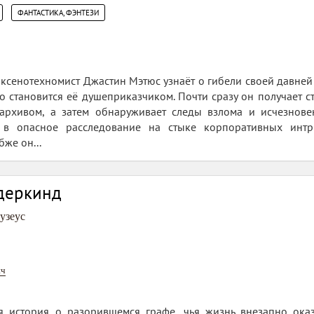
,
ФАНТАСТИКА, ФЭНТЕЗИ
ксенотехномист Джастин Мэтюс узнаёт о гибели своей давней
 становится её душеприказчиком. Почти сразу он получает с
рхивом, а затем обнаруживает следы взлома и исчезновен
я в опасное расследование на стыке корпоративных интр
бже он...
деркинд
узеус
ич
я история о разорившемся графе, чья жизнь внезапно оказ