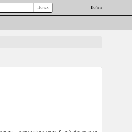
Поиск
Войти
жения — «ультрафантазии». К ней обращается