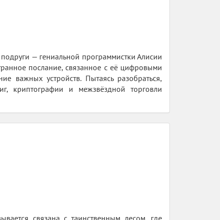
 подруги — гениальной программистки Алисии
транное послание, связанное с её цифровыми
ие важных устройств. Пытаясь разобраться,
иг, криптографии и межзвёздной торговли
ывается связана с таинственным лесом, где