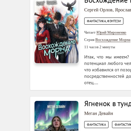
Восхождение 
Сергей Орлов
,
Яросла
ФАНТАСТИКА, ФЭНТЕЗИ
Читает
Юрий Мироненко
Серия
Восхождение Морна
11 часов 2 минуты
Итак, что мы имеем? 
потенциал любого чел
что избавился от позо
посредственностей до
отец....
Ягненок в тун
Меган Девайн
,
ФАНТАСТИКА
ФАНТАСТИК