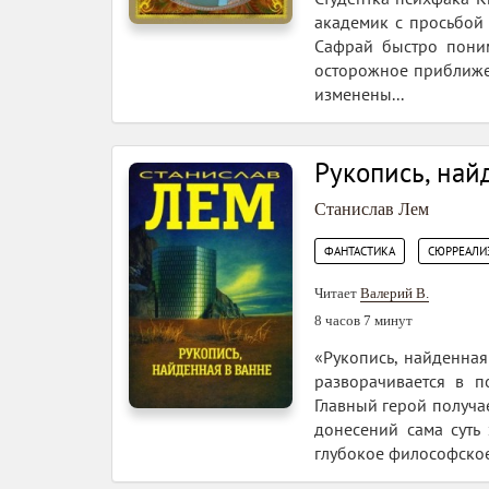
академик с просьбой 
Сафрай быстро поним
осторожное приближен
изменены...
Рукопись, най
Станислав Лем
,
ФАНТАСТИКА
СЮРРЕАЛИ
Читает
Валерий В.
8 часов 7 минут
«Рукопись, найденная
разворачивается в п
Главный герой получа
донесений сама суть
глубокое философское.