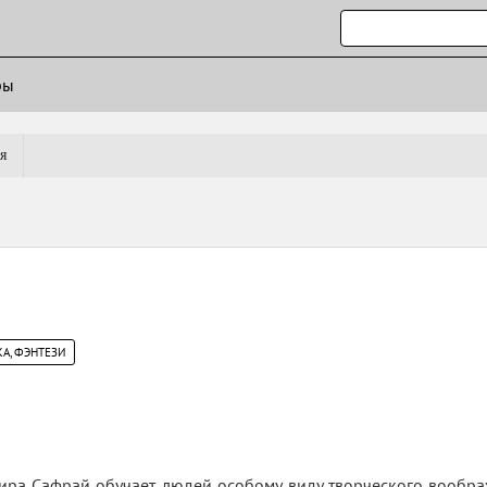
ры
я
А, ФЭНТЕЗИ
ира Сафрай обучает людей особому виду творческого вообра