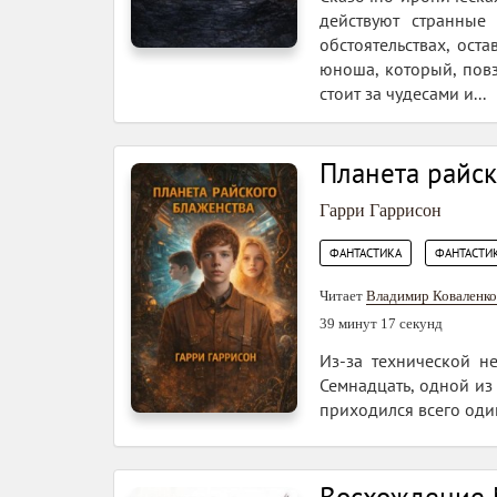
действуют странные
обстоятельствах, ост
юноша, который, повз
стоит за чудесами и...
Планета райск
Гарри Гаррисон
,
ФАНТАСТИКА
ФАНТАСТИК
Читает
Владимир Коваленко
39 минут 17 секунд
Из‑за технической н
Семнадцать, одной из
приходился всего од