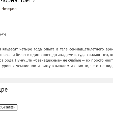
Морна. Том 5
в Чичерин
(#5)
Пятьдесят четыре года опыта в теле семнадцатилетнего ари
овека, и билет в один конец до академии, куда ссылают тех, 
ра рода. Ну-ну. Эти «безнадёжные» не слабые — их просто никт
 уровня чемпионов и вижу в каждом из них то, чего не види
дре
А, ФЭНТЕЗИ