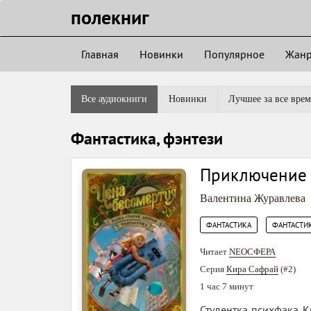
полекниг
Главная
Новинки
Популярное
Жан
Все аудиокниги
Новинки
Лучшее за все врем
Фантастика, фэнтези
Приключение
Валентина Журавлева
,
ФАНТАСТИКА
ФАНТАСТИК
Читает
NEOСФЕРА
Серия
Кира Сафрай
(#2)
1 час 7 минут
Студентка психфака К