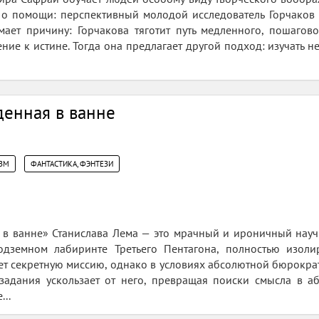
о помощи: перспективный молодой исследователь Горчаков ос
ает причину: Горчакова тяготит путь медленного, пошаго
ие к истине. Тогда она предлагает другой подход: изучать не
денная в ванне
,
ЗМ
ФАНТАСТИКА, ФЭНТЕЗИ
 в ванне» Станислава Лема — это мрачный и ироничный науч
одземном лабиринте Третьего Пентагона, полностью изол
ет секретную миссию, однако в условиях абсолютной бюрокра
 задания ускользает от него, превращая поиски смысла в а
..