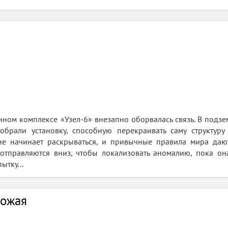
нном комплексе «Узел-6» внезапно оборвалась связь. В подз
обрали установку, способную перекраивать саму структуру 
ие начинает раскрываться, и привычные правила мира даю
отправляются вниз, чтобы локализовать аномалию, пока она
ытку...
тожая