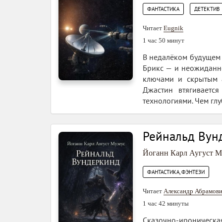
,
ФАНТАСТИКА
ДЕТЕКТИВ
Читает
Eugnik
1 час 50 минут
В недалёком будущем 
Брикс — и неожиданно
ключами и скрытым а
Джастин втягиваетс
технологиями. Чем глу
Рейнальд Вун
Йоганн Карл Аугуст М
ФАНТАСТИКА, ФЭНТЕЗИ
Читает
Александр Абрамов
1 час 42 минуты
Сказочно-ироническа