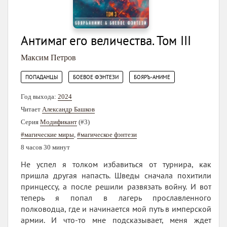
Антимаг его величества. Том III
Максим Петров
,
,
ПОПАДАНЦЫ
БОЕВОЕ ФЭНТЕЗИ
БОЯРЪ-АНИМЕ
Год выхода:
2024
Читает
Александр Башков
Серия
Модификант
(#3)
#магические миры
,
#магическое фэнтези
8 часов 30 минут
Не успел я толком избавиться от турнира, как
пришла другая напасть. Шведы сначала похитили
принцессу, а после решили развязать войну. И вот
теперь я попал в лагерь прославленного
полководца, где и начинается мой путь в имперской
армии. И что-то мне подсказывает, меня ждет