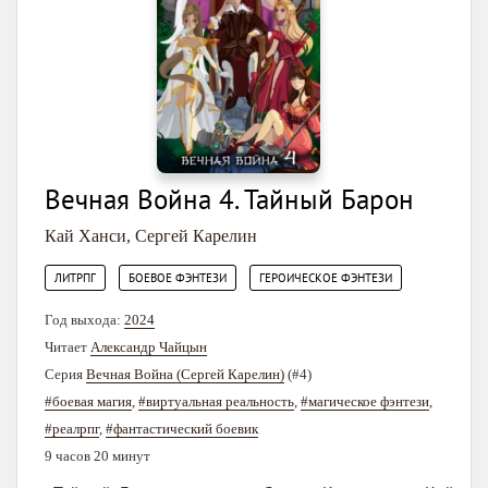
Вечная Война 4. Тайный Барон
Кай Ханси
,
Сергей Карелин
,
,
ЛИТРПГ
БОЕВОЕ ФЭНТЕЗИ
ГЕРОИЧЕСКОЕ ФЭНТЕЗИ
Год выхода:
2024
Читает
Александр Чайцын
Серия
Вечная Война (Сергей Карелин)
(#4)
#боевая магия
,
#виртуальная реальность
,
#магическое фэнтези
,
#реалрпг
,
#фантастический боевик
9 часов 20 минут