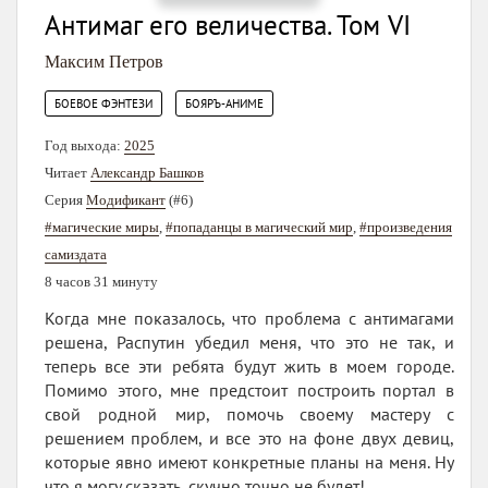
Антимаг его величества. Том VI
Максим Петров
,
БОЕВОЕ ФЭНТЕЗИ
БОЯРЪ-АНИМЕ
Год выхода:
2025
Читает
Александр Башков
Серия
Модификант
(#6)
#магические миры
,
#попаданцы в магический мир
,
#произведения
самиздата
8 часов 31 минуту
Когда мне показалось, что проблема с антимагами
решена, Распутин убедил меня, что это не так, и
теперь все эти ребята будут жить в моем городе.
Помимо этого, мне предстоит построить портал в
свой родной мир, помочь своему мастеру с
решением проблем, и все это на фоне двух девиц,
которые явно имеют конкретные планы на меня. Ну
что я могу сказать, скучно точно не будет!