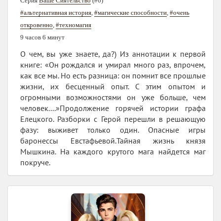
Серия
Ваше Сиятельство
(#6)
#альтернативная история
,
#магические способности
,
#очень
откровенно
,
#техномагия
9 часов 6 минут
О чем, вы уже знаете, да?) Из аннотации к первой
книге: «Он рождался и умирал много раз, впрочем,
как все мы. Но есть разница: он помнит все прошлые
жизни, их бесценный опыт. С этим опытом и
огромными возможностями он уже больше, чем
человек....»Продолжение горячей истории графа
Елецкого. Разборки с Герой перешли в решающую
фазу: выживет только один. Опасные игры
баронессы Евстафьевой.Тайная жизнь князя
Мышкина. На каждого крутого мага найдется маг
покруче.