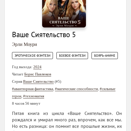
Ваше Сиятельство 5
Эрли Моури
,
,
ЭРОТИЧЕСКОЕ ФЭНТЕЗИ
БОЕВОЕ ФЭНТЕЗИ
БОЯРЪ-АНИМЕ
Год выхода:
2024
Читает
Борис Павлюков
Серия
Ваше Сиятельство
(#5)
#авантюрная фантастика
,
#магические способности
,
#сильные
герои
,
#техномагия
8 часов 56 минут
Пятая книга из цикла «Ваше Сиятельство». Он
рождался и умирал много раз, впрочем, как все мы.
Но есть разница: он помнит все прошлые жизни, их