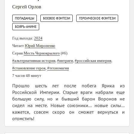
Сергей Орлов
,
,
,
ПОПАДАНЦЫ
БОЕВОЕ ФЭНТЕЗИ
ГЕРОИЧЕСКОЕ ФЭНТЕЗИ
БОЯРЪ-АНИМЕ
Год выхода:
2024
Читает
Юрий Мироненко
Серия
Месть Чернокрылого
(#6)
#альтернативная история
,
#интриги
,
#российская империя
,
#становление героя
,
#техномагия
7 часов 48 минут
Прошло шесть лет после побега Ярика из
Российской Империи. Старые враги набрали еще
большую силу, но и бывший барон Воронов не
сидел на месте. Новые союзники… новые силы…
кажется, совсем скоро он сможет вернуться и
отомстить!