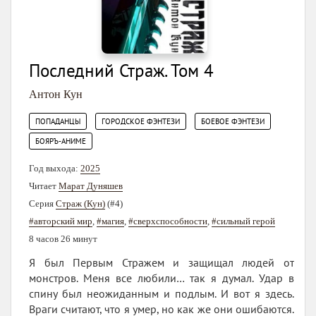
Последний Страж. Том 4
Антон Кун
,
,
,
ПОПАДАНЦЫ
ГОРОДСКОЕ ФЭНТЕЗИ
БОЕВОЕ ФЭНТЕЗИ
БОЯРЪ-АНИМЕ
Год выхода:
2025
Читает
Марат Дуняшев
Серия
Страж (Кун)
(#4)
#авторский мир
,
#магия
,
#сверхспособности
,
#сильный герой
8 часов 26 минут
Я был Первым Стражем и защищал людей от
монстров. Меня все любили… так я думал. Удар в
спину был неожиданным и подлым. И вот я здесь.
Враги считают, что я умер, но как же они ошибаются.