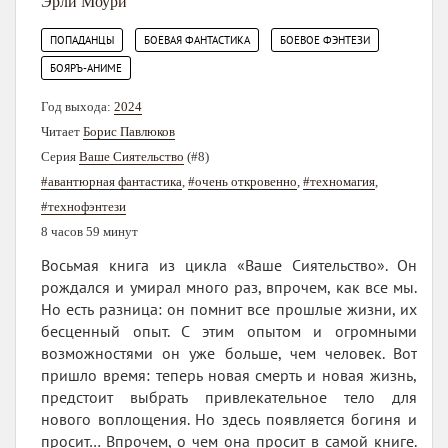
Эрли Моури
,
,
,
ПОПАДАНЦЫ
БОЕВАЯ ФАНТАСТИКА
БОЕВОЕ ФЭНТЕЗИ
БОЯРЪ-АНИМЕ
Год выхода:
2024
Читает
Борис Павлюков
Серия
Ваше Сиятельство
(#8)
#авантюрная фантастика
,
#очень откровенно
,
#техномагия
,
#технофэнтези
8 часов 59 минут
Восьмая книга из цикла «Ваше Сиятельство». Он
рождался и умирал много раз, впрочем, как все мы.
Но есть разница: он помнит все прошлые жизни, их
бесценный опыт. С этим опытом и огромными
возможностями он уже больше, чем человек. Вот
пришло время: теперь новая смерть и новая жизнь,
предстоит выбрать привлекательное тело для
нового воплощения. Но здесь появляется богиня и
просит… Впрочем, о чем она просит в самой книге.