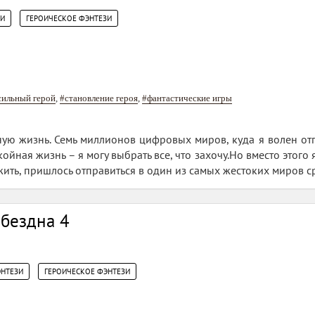
,
ЗИ
ГЕРОИЧЕСКОЕ ФЭНТЕЗИ
сильный герой
,
#становление героя
,
#фантастические игры
ную жизнь. Семь миллионов цифровых миров, куда я волен от
йная жизнь – я могу выбрать все, что захочу.Но вместо этого 
жить, пришлось отправиться в один из самых жестоких миров 
 бездна 4
,
ЭНТЕЗИ
ГЕРОИЧЕСКОЕ ФЭНТЕЗИ