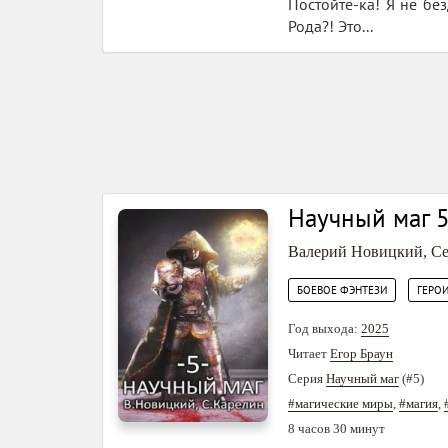
Постойте-ка! Я не бе
Рода?! Это...
Научный маг 5
Валерий Новицкий
,
Се
,
БОЕВОЕ ФЭНТЕЗИ
ГЕРО
Год выхода:
2025
Читает
Егор Браун
Серия
Научный маг
(#5)
#магические миры
,
#магия
,
8 часов 30 минут