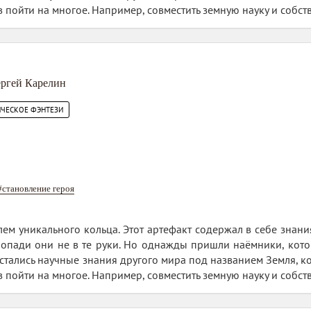
в пойти на многое. Например, совместить земную науку и собс
3
ргей Карелин
ИЧЕСКОЕ ФЭНТЕЗИ
#становление героя
ем уникального кольца. Этот артефакт содержал в себе знани
попади они не в те руки. Но однажды пришли наёмники, кото
тались научные знания другого мира под названием Земля, кот
в пойти на многое. Например, совместить земную науку и собс