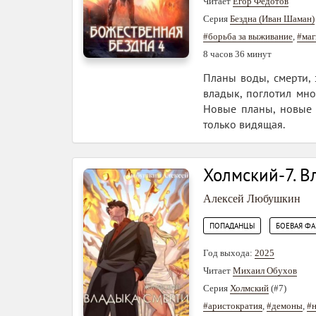
Читает
Егор Федотов
Серия
Бездна (Иван Шаман)
#борьба за выживание
,
#маг
8 часов 36 минут
Планы воды, смерти, 
владык, поглотил мн
Новые планы, новые 
только видящая.
Холмский-7. В
Алексей Любушкин
,
ПОПАДАНЦЫ
БОЕВАЯ ФА
Год выхода:
2025
Читает
Михаил Обухов
Серия
Холмский
(#7)
#аристократия
,
#демоны
,
#