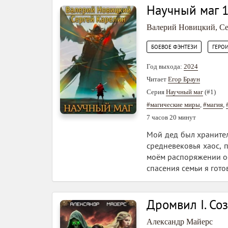
Научный маг 
Валерий Новицкий
,
Се
,
БОЕВОЕ ФЭНТЕЗИ
ГЕРО
Год выхода:
2024
Читает
Егор Браун
Серия
Научный маг
(#1)
#магические миры
,
#магия
,
7 часов 20 минут
Мой дед был хранител
средневековья хаос, 
моём распоряжении ос
спасения семьи я гото
Дромвил I. Со
Александр Майерс