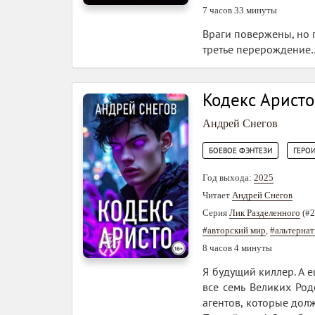
7 часов 33 минуты
Враги повержены, но п
третье перерождение
Кодекс Аристо
Андрей Снегов
,
БОЕВОЕ ФЭНТЕЗИ
ГЕРО
Год выхода:
2025
Читает
Андрей Снегов
Серия
Лик Разделенного
(#2
#авторский мир
,
#альтернат
8 часов 4 минуты
Я будущий киллер. А е
все семь Великих Ро
агентов, которые дол