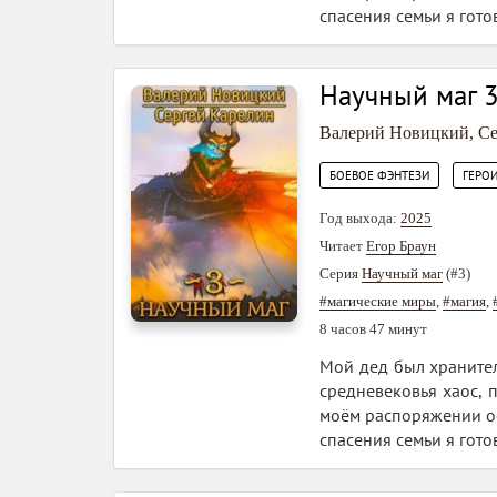
спасения семьи я гото
Научный маг 
Валерий Новицкий
,
Се
,
БОЕВОЕ ФЭНТЕЗИ
ГЕРО
Год выхода:
2025
Читает
Егор Браун
Серия
Научный маг
(#3)
#магические миры
,
#магия
,
8 часов 47 минут
Мой дед был хранител
средневековья хаос, 
моём распоряжении ос
спасения семьи я гото