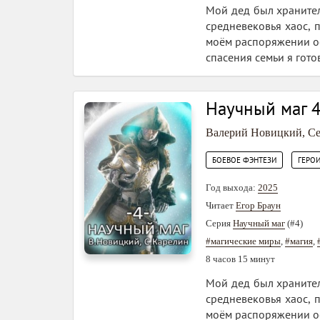
Мой дед был хранител
средневековья хаос, 
моём распоряжении ос
спасения семьи я гото
Научный маг 
Валерий Новицкий
,
Се
,
БОЕВОЕ ФЭНТЕЗИ
ГЕРО
Год выхода:
2025
Читает
Егор Браун
Серия
Научный маг
(#4)
#магические миры
,
#магия
,
8 часов 15 минут
Мой дед был хранител
средневековья хаос, 
моём распоряжении ос