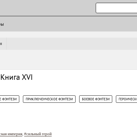
ры
я
 Книга ХVI
,
,
,
Е ФЭНТЕЗИ
ПРИКЛЮЧЕНЧЕСКОЕ ФЭНТЕЗИ
БОЕВОЕ ФЭНТЕЗИ
ГЕРОИЧЕСК
ская империя
,
#сильный герой