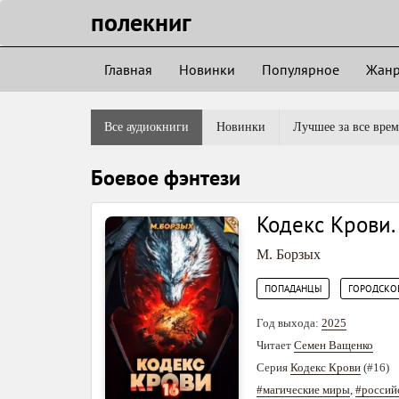
полекниг
Главная
Новинки
Популярное
Жан
Все аудиокниги
Новинки
Лучшее за все врем
Боевое фэнтези
Кодекс Крови.
М. Борзых
,
ПОПАДАНЦЫ
ГОРОДСКО
Год выхода:
2025
Читает
Семен Ващенко
Серия
Кодекс Крови
(#16)
#магические миры
,
#россий