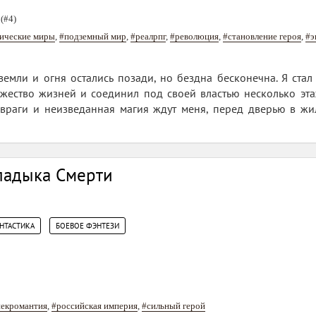
(#4)
ические миры
,
#подземный мир
,
#реалрпг
,
#революция
,
#становление героя
,
#э
земли и огня остались позади, но бездна бесконечна. Я ста
ожество жизней и соединил под своей властью несколько эт
враги и неизведанная магия ждут меня, перед дверью в жи
ладыка Смерти
,
НТАСТИКА
БОЕВОЕ ФЭНТЕЗИ
некромантия
,
#российская империя
,
#сильный герой