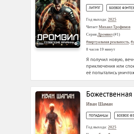
,
ЛИТРПГ
БОЕВОЕ ФЭНТЕ
Год выхода:
2025
Читает
Михаил Трофимов
Серия
Дромвил
(#1)
#виртуальная реальность
,
#
8 часов 19 минут
Я получил новую, веч
приключения или споко
её попытались уничто
Божественная
Иван Шаман
,
ПОПАДАНЦЫ
БОЕВОЕ Ф
Год выхода:
2025