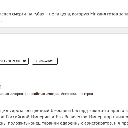
епел смерти на губах – не та цена, которую Михаил готов запла
…
,
ИЧЕСКОЕ ФЭНТЕЗИ
БОЯРЪ-АНИМЕ
)
ивная история
,
#российская империя
,
#становление героя
ще я сирота, бесцветный бездарь и бастард какого-то аристо 
дов Российской Империи и Его Величество Императора лично
жны положить конец тирании одаренных аристократов, и я прос