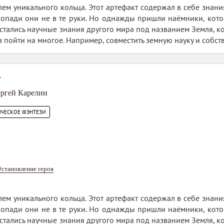
ем уникального кольца. Этот артефакт содержал в себе знани
попади они не в те руки. Но однажды пришли наёмники, кото
тались научные знания другого мира под названием Земля, кот
в пойти на многое. Например, совместить земную науку и собс
4
ргей Карелин
ИЧЕСКОЕ ФЭНТЕЗИ
#становление героя
ем уникального кольца. Этот артефакт содержал в себе знани
попади они не в те руки. Но однажды пришли наёмники, кото
тались научные знания другого мира под названием Земля, кот