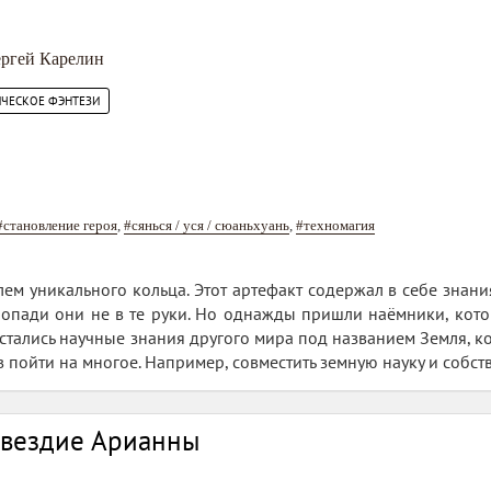
1
ргей Карелин
ИЧЕСКОЕ ФЭНТЕЗИ
#становление героя
,
#сянься / уся / сюаньхуань
,
#техномагия
ем уникального кольца. Этот артефакт содержал в себе знани
попади они не в те руки. Но однажды пришли наёмники, кото
тались научные знания другого мира под названием Земля, кот
в пойти на многое. Например, совместить земную науку и собс
звездие Арианны