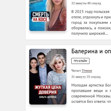
32 минуты 48 секунд
В 2023 году польская
отеле, отдохнуть и п
город за покупками 
оборвалась, а поиски
получило широкий...
Балерина и о
ТРУ-КРАЙМ
Читает
Тёмная
31 минуту 35 секунд
Молодая артистка Бол
пропавшие вещи и п
современной Москвы. 
остаётся без ответа: ч