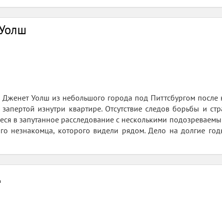
 Уолш
я Дженет Уолш из небольшого города под Питтсбургом после 
 запертой изнутри квартире. Отсутствие следов борьбы и ст
ся в запутанное расследование с несколькими подозреваемым
го незнакомца, которого видели рядом. Дело на долгие годы
д