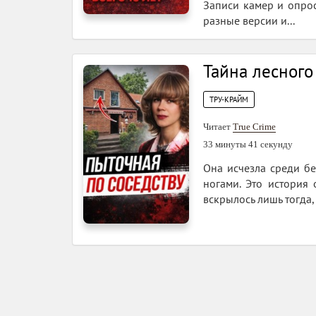
Записи камер и опро
разные версии и...
Тайна лесног
ТРУ-КРАЙМ
Читает
True Crime
33 минуты 41 секунду
Она исчезла среди бе
ногами. Это история
вскрылось лишь тогда