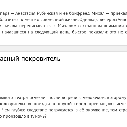
 пара — Анастасия Рубинская и её бойфренд Михал — приехала
риблизиться к мечте о совместной жизни. Однажды вечером Ана
и начала переписываться с Михалом о странном внимании с
, начавшиеся на следующий день, быстро показали: это не с
пасный покровитель
ьшого театра исчезает после встречи с человеком, которому
одозрительная поездка в другой город превращают исче
Чем глубже следствие погружается в её окружение, тем стр
то произошло в ту ночь?