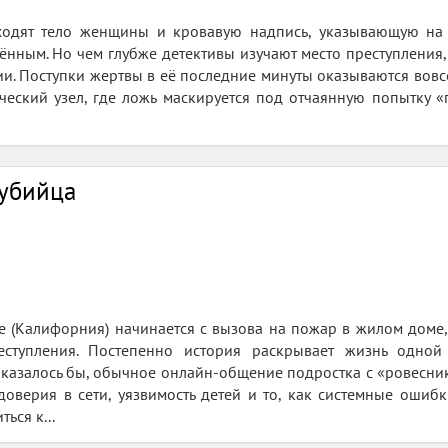
ходят тело женщины и кровавую надпись, указывающую на 
ённым. Но чем глубже детективы изучают место преступления
и. Поступки жертвы в её последние минуты оказываются вовсе 
ческий узел, где ложь маскируется под отчаянную попытку 
убийца
е (Калифорния) начинается с вызова на пожар в жилом доме
еступления. Постепенно история раскрывает жизнь одной
к, казалось бы, обычное онлайн-общение подростка с «ровесн
оверия в сети, уязвимость детей и то, как системные ошибк
ься к...