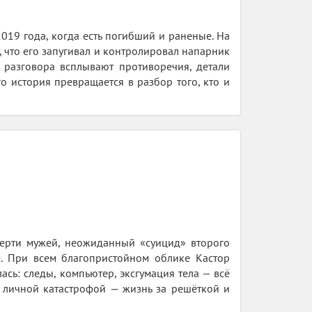
019 года, когда есть погибший и раненые. На
т, что его запугивал и контролировал напарник
 разговора всплывают противоречия, детали
о история превращается в разбор того, кто и
мерти мужей, неожиданный «суицид» второго
ё. При всем благопристойном облике Кастор
ась: следы, компьютер, эксгумация тела — всё
ё личной катастрофой — жизнь за решёткой и