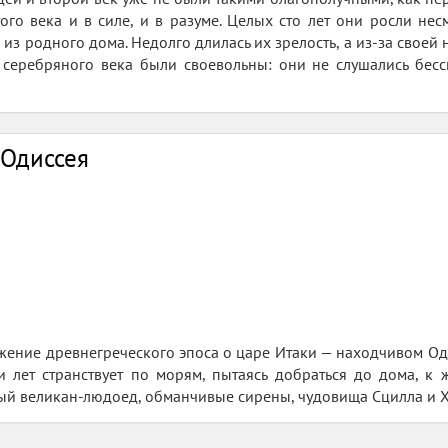
того века и в силе, и в разуме. Целых сто лет они росли 
из родного дома. Недолго длилась их зрелость, а из-за своей 
 серебряного века были своевольны: они не слушались бесс
Одиссея
ение древнегреческого эпоса о царе Итаки — находчивом Од
 лет странствует по морям, пытаясь добраться до дома, к 
ый великан-людоед, обманчивые сирены, чудовища Сцилла и Ха