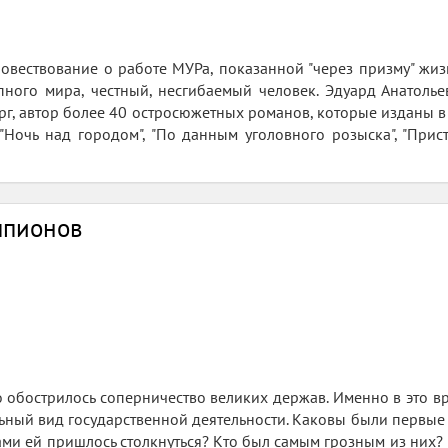
 повествование о работе МУРа, показанной "через призму" ж
пного мира, честный, несгибаемый человек. Эдуард Анатоль
рг, автор более 40 остросюжетных романов, которые изданы в 
Ночь над городом", "По данным уголовного розыска", "Присту
шпионов
о обострилось соперничество великих держав. Именно в это 
ьный вид государственной деятельности. Каковы были первые
и ей пришлось столкнуться? Кто был самым грозным из них? 