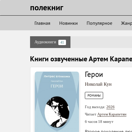
полекниг
Главная
Новинки
Популярное
Жан
Аудиокниги
41
Книги озвученные Артем Карап
Герои
Николай Кун
РОМАНЫ
Год выхода:
2026
Читает
Артем Карапетян
6 часов 18 минут
Второе поколение люд