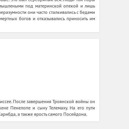
несмышлеными под материнской опекой и лишь
неразумности они часто сталкивались с бедами
мертных богов и отказывались приносить им
иссее. После завершения Троянской войны он
жене Пенелопе и сыну Телемаху. На его пути
рибда, а также ярость самого Посейдона.