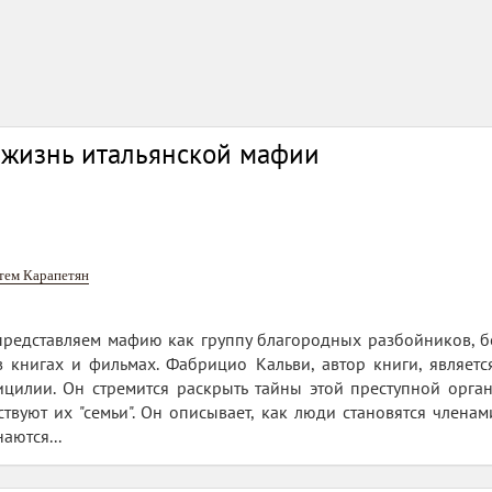
 жизнь итальянской мафии
тем Карапетян
представляем мафию как группу благородных разбойников, 
в книгах и фильмах. Фабрицио Кальви, автор книги, являет
илии. Он стремится раскрыть тайны этой преступной органи
твуют их "семьи". Он описывает, как люди становятся члена
аются...