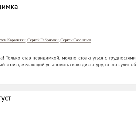
димка
тем Карапетян
,
Сергей Габриэлян
,
Сергей Сазонтьев
! Только став невидимкой, можно столкнуться с трудностями.
 эгоист, желающий установить свою диктатуру, то это сулит о
густ