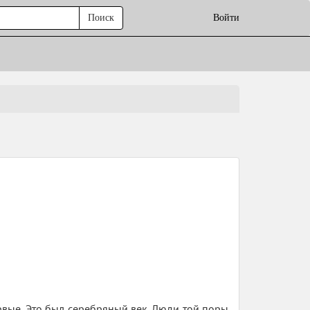
Поиск
Войти
рвые. Это был серебряный век. Люди той поры