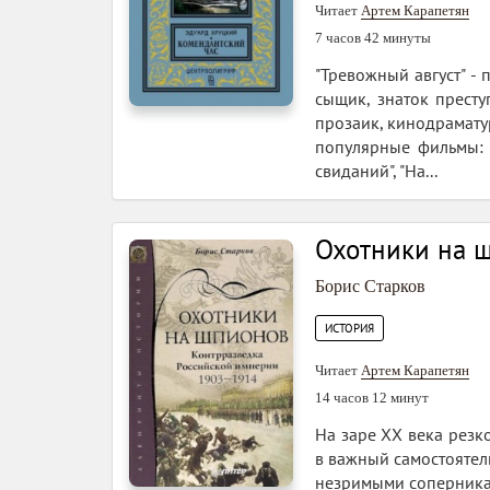
Читает
Артем Карапетян
7 часов 42 минуты
"Тревожный август" -
сыщик, знаток престу
прозаик, кинодрамату
популярные фильмы: "
свиданий", "На...
Охотники на 
Борис Старков
ИСТОРИЯ
Читает
Артем Карапетян
14 часов 12 минут
На заре ХХ века резк
в важный самостоятел
незримыми соперникам