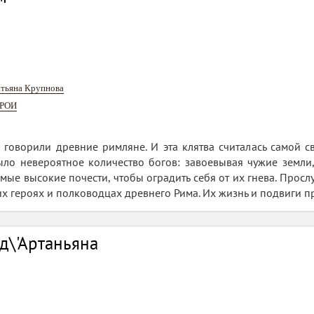
тьяна Крупнова
ЕРОИ
- говорили древние римляне. И эта клятва считалась самой 
ыло невероятное количество богов: завоевывая чужие земли
ые высокие почести, чтобы оградить себя от их гнева. Прослуш
их героях и полководцах древнего Рима. Их жизнь и подвиги п
д\'Артаньяна