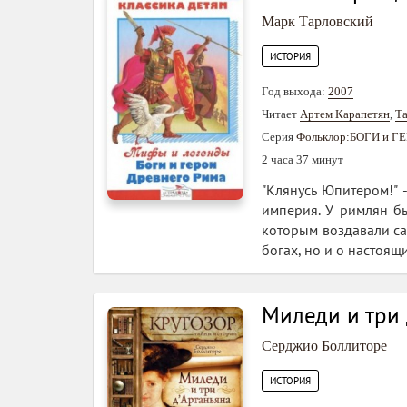
Марк Тарловский
ИСТОРИЯ
Год выхода:
2007
Читает
Артем Карапетян
,
Та
Серия
Фольклор:БОГИ и Г
2 часа 37 минут
"Клянусь Юпитером!" 
империя. У римлян б
которым воздавали сам
богах, но и о настоящ
Миледи и три 
Серджио Боллиторе
ИСТОРИЯ