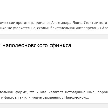
рические прототипы романов Александра Дюма. Стоит ли кого-т
ько же увлекательна, сколь и блистательная интерпретация Ал
к наполеоновского сфинкса
тельной форме, эта книга излагает нетрадиционные, поро
и фактов, так или иначе связанных с Наполеоном...