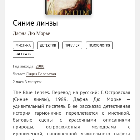
Синие линзы
Дафна Дю Морье
,
,
,
,
МИСТИКА
ДЕТЕКТИВ
ТРИЛЛЕР
ПСИХОЛОГИЯ
РАССКАЗЫ
Год выхода:
2006
Читает
Лидия Головатая
2 часа 3 минуты
The Blue Lenses. Перевод на русский: Г. Островская
(Синие линзы), 1989. Дафна Дю Морье —
удивительный писатель. В ее рассказах детективная
история гармонично переплетается с мистикой,
бытовые сцены с красочными описаниями
природы, остросюжетная мелодрама с
иронической, наполненной язвительного пафоса