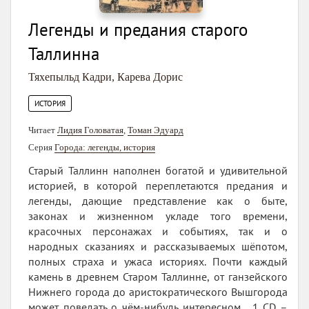
Легенды и предания старого
Таллинна
Тяхепыльд Кадри
,
Карева Дорис
ИСТОРИЯ
Читает
Лидия Головатая
,
Toман Эдуард
Серия
Города: легенды, история
Старый Таллинн наполнен богатой и удивительной
историей, в которой переплетаются предания и
легенды, дающие представление как о быте,
законах и жизненном укладе того времени,
красочных персонажах и событиях, так и о
народных сказаниях и рассказываемых шёпотом,
полных страха и ужаса историях. Почти каждый
камень в древнем Старом Таллинне, от ганзейского
Нижнего города до аристократического Вышгорода
может поведать о чём-нибудь интересном... 1 CD –