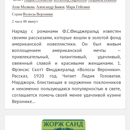
Алла Малкова
,
Александр Быков
,
Марк Гейхман
Серия
Волосы Вероники
2 часа 46 минут
Наряду с романами Ф.С.Фицджеральд известен
своими рассказами, которые вошли в золотой фонд
американской новеллистики. Он был живым
воплощением американской мечты —
привлекательный, талантливый, удачливый,
овеянный славой и красивыми женщинами. 1.
Фрэнсис Скотт Фицджеральд «Волосы Вероники».
Рассказ, 1920 год. Читает Лидия Головатая.
Марджори, блистающая в окружении поклонников
и неизменно пользующаяся популярностью в свете,
соглашается помочь своей менее удачливой кузине
Веронике...