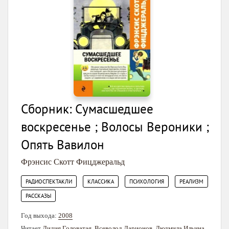
Сборник: Сумасшедшее
воскресенье ; Волосы Вероники ;
Опять Вавилон
Фрэнсис Скотт Фицджеральд
,
,
,
,
РАДИОСПЕКТАКЛИ
КЛАССИКА
ПСИХОЛОГИЯ
РЕАЛИЗМ
РАССКАЗЫ
Год выхода:
2008
Читает
Лидия Головатая
,
Всеволод Ларионов
,
Людмила Ильина
,