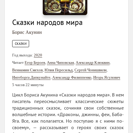
Сказки народов мира
Борис Акунин
СКАЗКИ
Год выхода:
2020
Читает
Егор Бероев
,
Анна Чиповская
,
Александр Клюквин
,
Вениамин Смехов
,
Юлия Пересильд
,
Сергей Чонишвили
,
Ингеборга Дапкунайте
,
Александр Филиппенко
,
Игорь Ясулович
5 часов 22 минуты
Цикл Бориса Акунина «Сказки народов мира». В нем
писатель переосмысливает классические сюжеты
традиционных сказок, сочиняя свои собственные
волшебные истории. «Драконы, джинны, феи, Баба-
Яга. Все, как полагается. Но поступаю я с ними по-
своему», — рассказывает о героях своих сказок