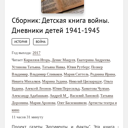
Сборник: Детская книга войны.
Дневники детей 1941-1945
,
ИСТОРИЯ
ВОЙНА
Год выхода:
2017
Читает
Кириллов Игорь
,
Денис Мацуев
,
Екатерина Андреева
,
Устинова Татьяна
,
Татьяна Навка
,
Юлия Рутберг
,
Познер
Владимир
,
Владимир Спиваков
,
Мария Ситтель
,
Роднина Ирина
,
Никита Михалков
,
Марина Зудина
,
Николай Цискаридзе
,
Ольга
Будина
,
Алексей Леонов
,
Юлия Пересильд
,
Хаматова Чулпан
,
Александр Адабашьян
,
Андрей М_
,
Василий Лановой
,
Татьяна
Доронина
,
Мария Аронова
,
Олег Басилашвили
,
Артисты театра и
кино
11 часов 31 минуту
Проект газеты "Аргументы и факты". Эта книга -