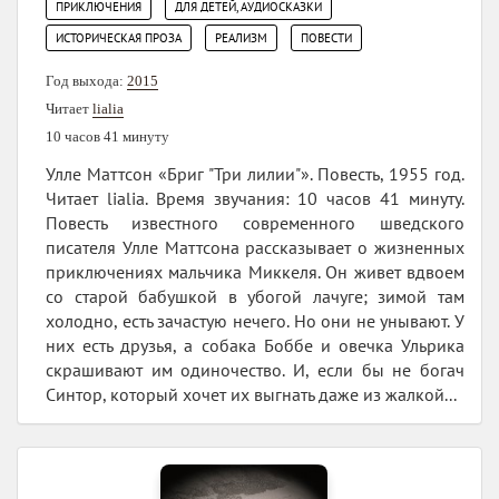
,
,
ПРИКЛЮЧЕНИЯ
ДЛЯ ДЕТЕЙ, АУДИОСКАЗКИ
,
,
ИСТОРИЧЕСКАЯ ПРОЗА
РЕАЛИЗМ
ПОВЕСТИ
Год выхода:
2015
Читает
lialia
10 часов 41 минуту
Улле Маттсон «Бриг "Три лилии"». Повесть, 1955 год.
Читает lialia. Время звучания: 10 часов 41 минуту.
Повесть известного современного шведского
писателя Улле Маттсона рассказывает о жизненных
приключениях мальчика Миккеля. Он живет вдвоем
со старой бабушкой в убогой лачуге; зимой там
холодно, есть зачастую нечего. Но они не унывают. У
них есть друзья, а собака Боббе и овечка Ульрика
скрашивают им одиночество. И, если бы не богач
Синтор, который хочет их выгнать даже из жалкой...