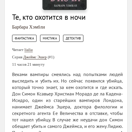
Те, кто охотится в ночи
Барбара Хэмбли
,
,
ФАНТАСТИКА
МИСТИКА
ДЕТЕКТИВ
Читает
lialia
Серия
Джеймс Эшер
(#1)
11 часов 21 минуту
Веками вампиры смеялись над попытками людей
выследить и убить их. Но сейчас появился убийца,
который точно знает, за кем охотится и где искать.
Дон Симон Ксавьер Христиан Морадо де ла Кадена-
Исидро, один из старейших вампиров Лондона,
нанимает Джеймса Эшера, доктора филологии и
секретного агента Ее Величества в отставке, чтобы
тот нашел убийцу. В случае же неудачи дон Симон
обещает убить и самого Джеймса, и его жену Лидию.