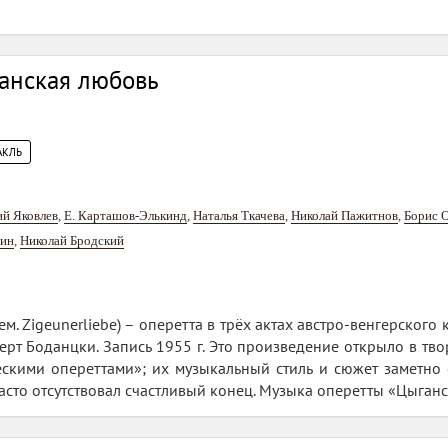
анская любовь
АКЛЬ
й Яковлев
,
Е. Карташов-Элькинд
,
Наталья Ткачева
,
Николай Пажитнов
,
Борис 
нин
,
Николай Бродский
ем. Zigeunerliebe) – оперетта в трёх актах австро-венгерског
ерт Боданцки. Запись 1955 г. Это произведение открыло в тв
ескими опереттами»; их музыкальный стиль и сюжет заметно
часто отсутствовал счастливый конец. Музыка оперетты «Цыганс