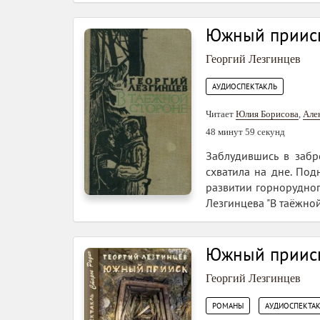
Южный приис
Георгий Лезгинцев
АУДИОСПЕКТАКЛЬ
Читает
Юлия Борисова
,
Але
48 минут 59 секунд
Заблудившись в забр
схватила на дне. Под
развитии горнорудног
Лезгинцева "В таёжной
Южный приис
Георгий Лезгинцев
,
РОМАНЫ
АУДИОСПЕКТА