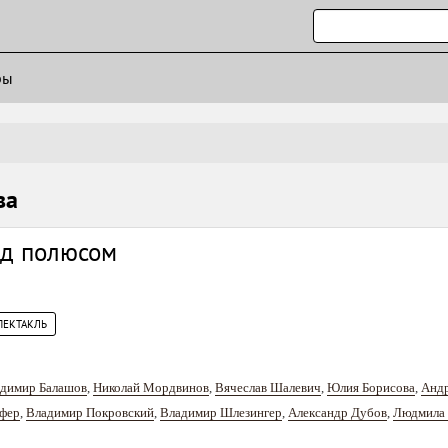
ры
ва
ад полюсом
ПЕКТАКЛЬ
димир Балашов
,
Николай Мордвинов
,
Вячеслав Шалевич
,
Юлия Борисова
,
Андр
фер
,
Владимир Покровский
,
Владимир Шлезингер
,
Александр Дубов
,
Людмила