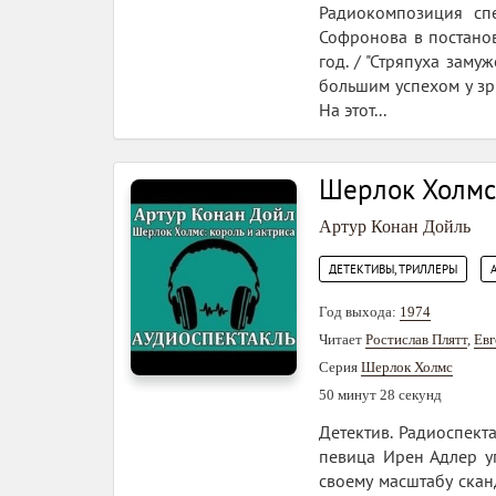
Радиокомпозиция спе
Софронова в постанов
год. / "Стряпуха замуж
большим успехом у зр
На этот...
Шерлок Холмс,
Артур Конан Дойль
,
ДЕТЕКТИВЫ, ТРИЛЛЕРЫ
Год выхода:
1974
Читает
Ростислав Плятт
,
Евг
Серия
Шерлок Холмс
50 минут 28 секунд
Детектив. Радиоспект
певица Ирен Адлер у
своему масштабу скан