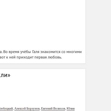
а. Во время учёбы Галя знакомится со многими
вот к ней приходит первая любовь.
кли»
Любецкий
,
Алексей Борзунов
,
Евгений Велихов
,
Юлия