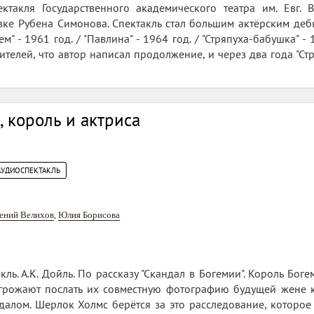
ктакля Государственного академического театра им. Евг.
ке Рубена Симонова. Спектакль стал большим актёрским деб
ем" - 1961 год. / "Павлина" - 1964 год. / "Стряпуха-бабушка" -
ителей, что автор написал продолжение, и через два года "Ст
 король и актриса
АУДИОСПЕКТАКЛЬ
ений Велихов
,
Юлия Борисова
акль. А.К. Дойль. По рассказу "Скандал в Богемии". Король Б
грожают послать их совместную фотографию будущей жене к
далом. Шерлок Холмс берётся за это расследование, которое