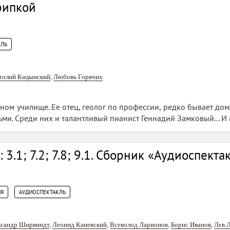
рипкой
КЛЬ
толий Кацынский
,
Любовь Горячих
ьном училище. Ее отец, геолог по профессии, редко бывает дом
и. Среди них и талантливый пианист Геннадий Замковый... И 
3.1; 7.2; 7.8; 9.1. Сборник «Аудиоспекта
,
Я
АУДИОСПЕКТАКЛЬ
ксандр Ширвиндт
,
Леонид Каневский
,
Всеволод Ларионов
,
Борис Иванов
,
Лев 