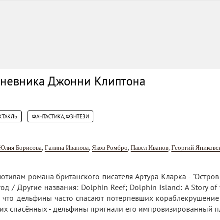
дневника Джонни Клиптона
,
КТАКЛЬ
ФАНТАСТИКА, ФЭНТЕЗИ
Юлия Борисова
,
Галина Иванова
,
Яков Ромбро
,
Павел Иванов
,
Георгий Яниковс
отивам романа британского писателя Артура Кларка - "Остров 
год / Другие названия: Dolphin Reef; Dolphin Island: A Story of
, что дельфины часто спасают потерпевших кораблекрушение
ких спасённых - дельфины пригнали его импровизированный пло