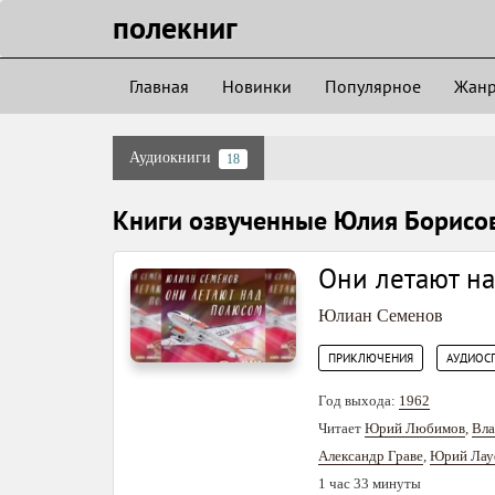
полекниг
Главная
Новинки
Популярное
Жан
Аудиокниги
18
Книги озвученные Юлия Борисо
Они летают н
Юлиан Семенов
,
ПРИКЛЮЧЕНИЯ
АУДИОС
Год выхода:
1962
Читает
Юрий Любимов
,
Вла
Александр Граве
,
Юрий Лау
1 час 33 минуты