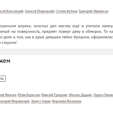
ксей Консовский
,
Алексей Покровский
,
Степан Бубнов
,
Григорий Абрикосов
ошенном штреке, золотых дел мастер ещё и утопила лампу. 
нятый на поверхность, предмет поверг деву в обморок. То н
о дела и том, как в душе девушки тайно бродила, оформлялась
 стороне".
ужем
КЛЬ
ий Яковлев
,
Юлия Борисова
,
Николай Гриценко
,
Михаил Дадыко
,
Лариса Пашк
ригорий Мерлинский
,
Эрнест Зорин
,
Вероника Васильева