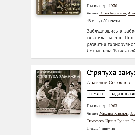
Год выхода:
1956
Читает
Юлия Борисова
,
Але
48 минут 59 секунд
Заблудившись в забр
схватила на дне. Под
развитии горнорудног
Лезгинцева "В таёжной
Стряпуха зам
Анатолий Софронов
,
РОМАНЫ
АУДИОСПЕКТА
Год выхода:
1963
Читает
Михаил Ульянов
,
Юр
Тимофеев
,
Ирина Бунина
,
Г
1 час 34 минуты