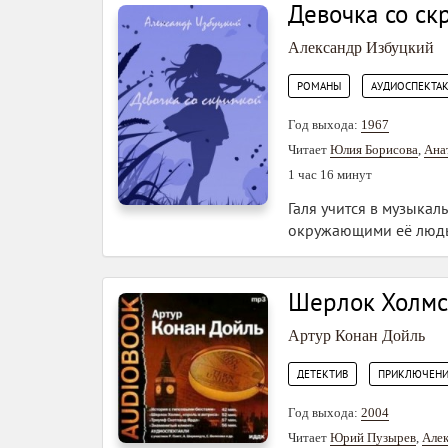
Девочка со ск
Александр Избуцкий
,
РОМАНЫ
АУДИОСПЕКТА
Год выхода:
1967
Читает
Юлия Борисова
,
Ана
1 час 16 минут
Галя учится в музыкал
окружающими её людьм
Шерлок Холмс: 
Артур Конан Дойль
,
ДЕТЕКТИВ
ПРИКЛЮЧЕНИ
Год выхода:
2004
Читает
Юрий Пузырев
,
Але