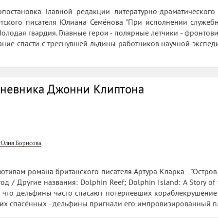
иопостановка Главной редакции литературно-драматическо
етского писателя Юлиана Семёнова "При исполнении служебн
Молодая гвардия. Главные герои - полярные летчики - фронтов
ание спасти с треснувшей льдины работников научной экспед
дневника Джонни Клиптона
Юлия Борисова
отивам романа британского писателя Артура Кларка - "Остров 
год / Другие названия: Dolphin Reef; Dolphin Island: A Story of
, что дельфины часто спасают потерпевших кораблекрушение
ких спасённых - дельфины пригнали его импровизированный пло