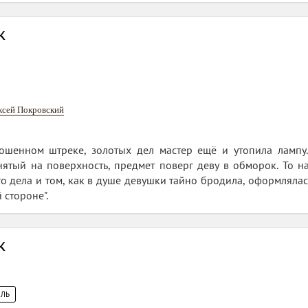
к
ксей Покровский
ошенном штреке, золотых дел мастер ещё и утопила лампу. 
нятый на поверхность, предмет поверг деву в обморок. То н
о дела и том, как в душе девушки тайно бродила, оформлялась
 стороне".
к
КЛЬ