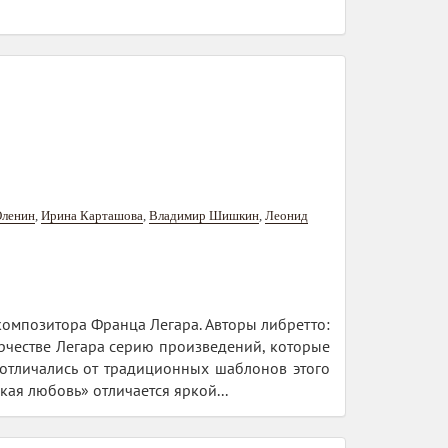
Оленин
,
Ирина Карташова
,
Владимир Шишкин
,
Леонид
о композитора Франца Легара. Авторы либретто:
орчестве Легара серию произведений, которые
 отличались от традиционных шаблонов этого
кая любовь» отличается яркой...