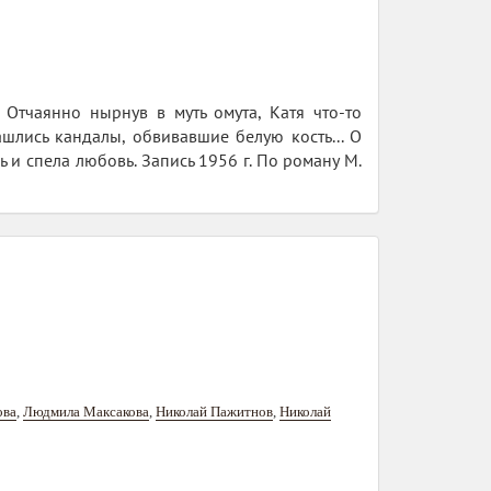
Отчаянно нырнув в муть омута, Катя что-то
ашлись кандалы, обвивавшие белую кость... О
 и спела любовь. Запись 1956 г. По роману М.
ова
,
Людмила Максакова
,
Николай Пажитнов
,
Николай