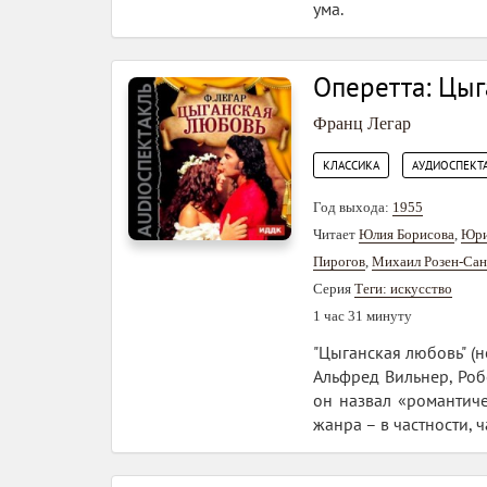
ума.
Оперетта: Цыг
Франц Легар
,
КЛАССИКА
АУДИОСПЕКТ
Год выхода:
1955
Читает
Юлия Борисова
,
Юри
Пирогов
,
Михаил Розен-Са
Серия
Теги: искусство
1 час 31 минуту
"Цыганская любовь" (н
Альфред Вильнер, Роб
он назвал «романтич
жанра – в частности, 