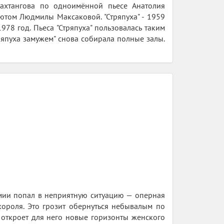
 Вахтангова по одноимённой пьесе Анатолия
ютом Людмилы Максаковой. "Стряпуха" - 1959
 1978 год. Пьеса "Стряпуха" пользовалась таким
ряпуха замужем" снова собирала полные залы.
огемии попал в неприятную ситуацию — оперная
ороля. Это грозит обернуться небывалым по
 откроет для него новые горизонты женского