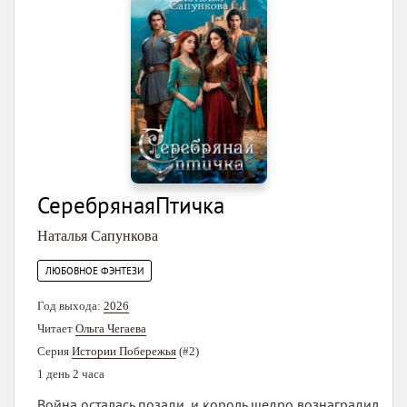
СеребрянаяПтичка
Наталья Сапункова
ЛЮБОВНОЕ ФЭНТЕЗИ
Год выхода:
2026
Читает
Ольга Чегаева
Серия
Истории Побережья
(#2)
1 день 2 часа
Война осталась позади, и король щедро вознаградил