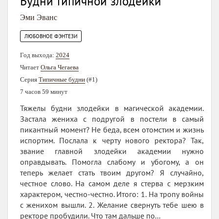
Будни типичной злодейки
Эми Эванс
ЛЮБОВНОЕ ФЭНТЕЗИ
Год выхода:
2024
Читает
Ольга Чегаева
Серия
Типичные будни
(#1)
7 часов 59 минут
Тяжелы будни злодейки в магической академии.
Застала жениха с подругой в постели в самый
пикантный момент? Не беда, всем отомстим и жизнь
испортим. Послала к черту нового ректора? Так,
звание главной злодейки академии нужно
оправдывать. Помогла слабому и убогому, а он
теперь желает стать твоим другом? Я случайно,
честное слово. На самом деле я стерва с мерзким
характером, честно-честно. Итого: 1. На тропу войны
с женихом вышли. 2. Желание свернуть тебе шею в
ректоре пробудили. Что там дальше по...