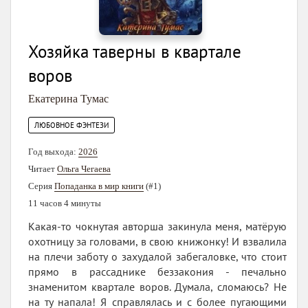
Хозяйка таверны в квартале
воров
Екатерина Тумас
ЛЮБОВНОЕ ФЭНТЕЗИ
Год выхода:
2026
Читает
Ольга Чегаева
Серия
Попаданка в мир книги
(#1)
11 часов 4 минуты
Какая-то чокнутая авторша закинула меня, матёрую
охотницу за головами, в свою книжонку! И взвалила
на плечи заботу о захудалой забегаловке, что стоит
прямо в рассаднике беззакония - печально
знаменитом квартале воров. Думала, сломаюсь? Не
на ту напала! Я справлялась и с более пугающими