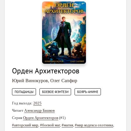
Орден Архитекторов
Юрий Винокуров
,
Олег Сапфир
,
,
ПОПАДАНЦЫ
БОЕВОЕ ФЭНТЕЗИ
БОЯРЪ-АНИМЕ
Год выхода:
2025
Читает
Александр Башков
Серия
Орден Архитекторов
(#1)
#авторский мир
,
#боевой маг
,
#магия
,
#мир кодекса охотника
,