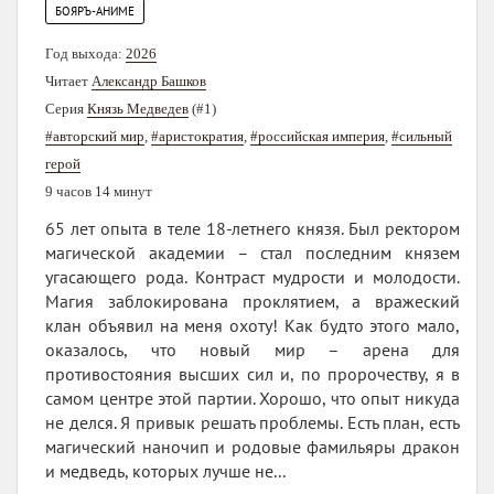
БОЯРЪ-АНИМЕ
Год выхода:
2026
Читает
Александр Башков
Серия
Князь Медведев
(#1)
#авторский мир
,
#аристократия
,
#российская империя
,
#сильный
герой
9 часов 14 минут
65 лет опыта в теле 18-летнего князя. Был ректором
магической академии – стал последним князем
угасающего рода. Контраст мудрости и молодости.
Магия заблокирована проклятием, а вражеский
клан объявил на меня охоту! Как будто этого мало,
оказалось, что новый мир – арена для
противостояния высших сил и, по пророчеству, я в
самом центре этой партии. Хорошо, что опыт никуда
не делся. Я привык решать проблемы. Есть план, есть
магический наночип и родовые фамильяры дракон
и медведь, которых лучше не...