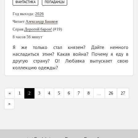
,
ФАНТАСТИКА
ПОПАДАНЦЫ
Год выхода:
2026
Читает
Александр Башков
Серия
Дорогой барон!
(#19)
8 часов 56 минут
Я же только стал князем? Дайте немного
насладиться этим? Какая война? Почему я еду в
другую страну? О! Любавка выпускает свою
коллекцию одежды?
«
1
2
3
4
5
6
7
8
...
26
27
»