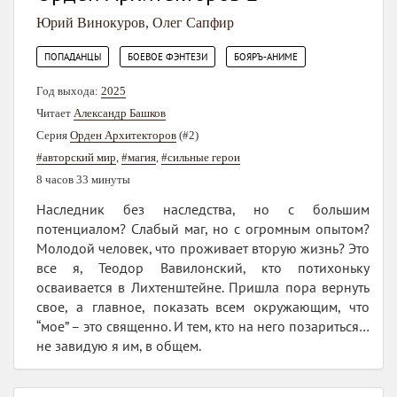
Юрий Винокуров
,
Олег Сапфир
,
,
ПОПАДАНЦЫ
БОЕВОЕ ФЭНТЕЗИ
БОЯРЪ-АНИМЕ
Год выхода:
2025
Читает
Александр Башков
Серия
Орден Архитекторов
(#2)
#авторский мир
,
#магия
,
#сильные герои
8 часов 33 минуты
Наследник без наследства, но с большим
потенциалом? Слабый маг, но с огромным опытом?
Молодой человек, что проживает вторую жизнь? Это
все я, Теодор Вавилонский, кто потихоньку
осваивается в Лихтенштейне. Пришла пора вернуть
свое, а главное, показать всем окружающим, что
“мое” – это священно. И тем, кто на него позариться…
не завидую я им, в общем.