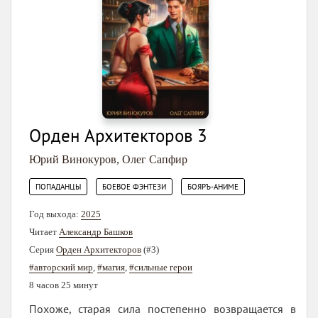
Орден Архитекторов 3
Юрий Винокуров
,
Олег Сапфир
,
,
ПОПАДАНЦЫ
БОЕВОЕ ФЭНТЕЗИ
БОЯРЪ-АНИМЕ
Год выхода:
2025
Читает
Александр Башков
Серия
Орден Архитекторов
(#3)
#авторский мир
,
#магия
,
#сильные герои
8 часов 25 минут
Похоже, старая сила постепенно возвращается в