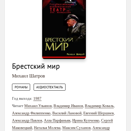
Брестский мир
Михаил Шатров
,
РОМАНЫ
АУДИОСПЕКТАКЛЬ
Год выхода:
1987
Читает
Михаил Ульянов
,
Владимир Иванов
,
Владимир Коваль
,
Александр Филиппенко
,
Василий Лановой
,
Евгений Шершнев
,
Александр Павлов
,
Алла Парфаньяк
,
Ирина Купченко
,
Сергей
Маковецкий
,
Наталья Молева
,
Максим Суханов
,
Александр