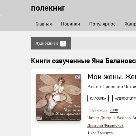
полекниг
Главная
Новинки
Популярное
Жан
Аудиокниги
1
Книги озвученные Яна Белановс
Мои жены. Же
Антон Павлович Чехо
,
КЛАССИКА
АУДИОСПЕКТ
Год выхода:
2008
Читает
Дмитрий Назаров
,
А
Дмитрий Филимонов
1 час 3 минуты