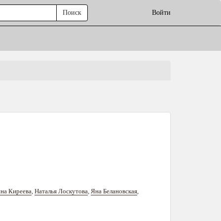
Поиск
Войти
на Киреева
,
Наталья Лоскутова
,
Яна Белановская
,