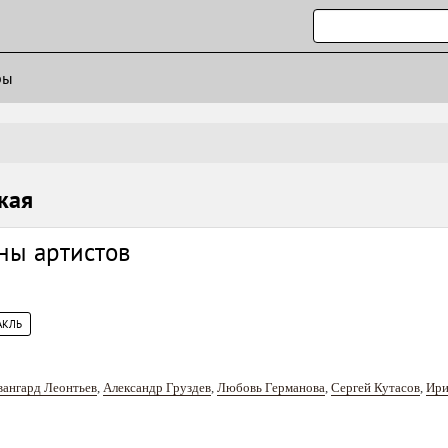
ры
кая
ны артистов
в
АКЛЬ
вангард Леонтьев
,
Александр Груздев
,
Любовь Германова
,
Сергей Кутасов
,
Ири