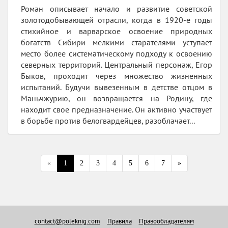
Роман описывает начало и развитие советской
золотодобывающей отрасли, когда в 1920-е годы
стихийное и варварское освоение природных
богатств Сибири мелкими старателями уступает
место более систематическому подходу к освоению
северных территорий. Центральный персонаж, Егор
Быков, проходит через множество жизненных
испытаний. Будучи вывезенным в детстве отцом в
Маньчжурию, он возвращается на Родину, где
находит свое предназначение. Он активно участвует
в борьбе против белогвардейцев, разоблачает...
«
1
2
3
4
5
6
7
»
contact@poleknig.com
Правила
Правообладателям