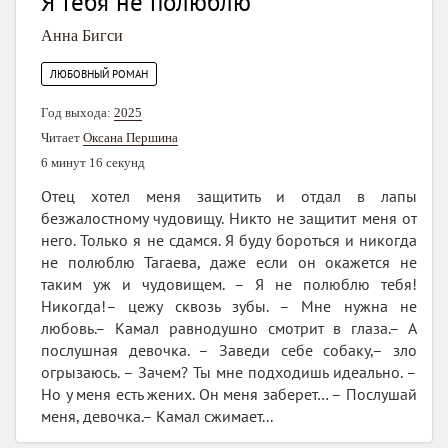
Я тебя не полюблю
Анна Бигси
ЛЮБОВНЫЙ РОМАН
Год выхода:
2025
Читает
Оксана Першина
6 минут 16 секунд
Отец хотел меня защитить и отдал в лапы
безжалостному чудовищу. Никто не защитит меня от
него. Только я не сдамся. Я буду бороться и никогда
не полюблю Тагаева, даже если он окажется не
таким уж и чудовищем. – Я не полюблю тебя!
Никогда!– цежу сквозь зубы. – Мне нужна не
любовь.– Камал равнодушно смотрит в глаза.– А
послушная девочка. – Заведи себе собаку,– зло
огрызаюсь. – Зачем? Ты мне подходишь идеально. –
Но у меня есть жених. Он меня заберет… – Послушай
меня, девочка.– Камал сжимает...