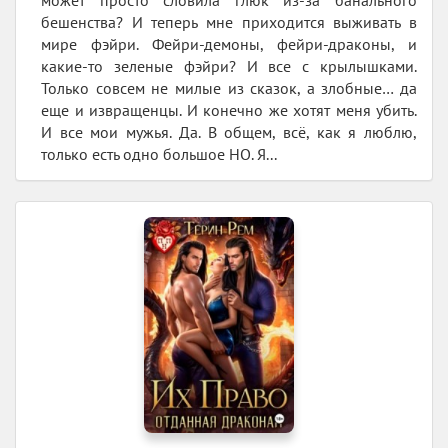
может просто словила глюк из-за банального
бешенства? И теперь мне приходится выживать в
мире фэйри. Фейри-демоны, фейри-драконы, и
какие-то зеленые фэйри? И все с крылышками.
Только совсем не милые из сказок, а злобные… да
еще и извращенцы. И конечно же хотят меня убить.
И все мои мужья. Да. В общем, всё, как я люблю,
только есть одно большое НО. Я...