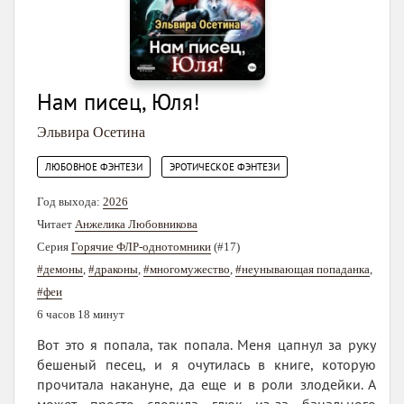
Нам писец, Юля!
Эльвира Осетина
,
ЛЮБОВНОЕ ФЭНТЕЗИ
ЭРОТИЧЕСКОЕ ФЭНТЕЗИ
Год выхода:
2026
Читает
Анжелика Любовникова
Серия
Горячие ФЛР-однотомники
(#17)
#демоны
,
#драконы
,
#многомужество
,
#неунывающая попаданка
,
#феи
6 часов 18 минут
Вот это я попала, так попала. Меня цапнул за руку
бешеный песец, и я очутилась в книге, которую
прочитала накануне, да еще и в роли злодейки. А