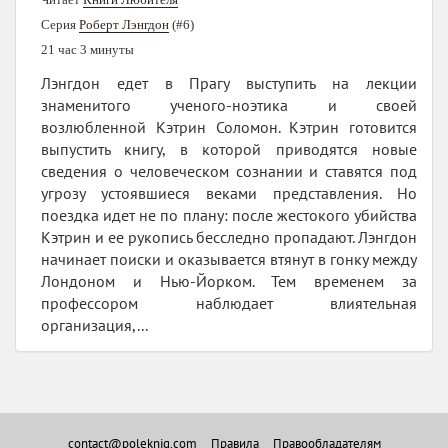
Серия
Роберт Лэнгдон
(#6)
21 час 3 минуты
Лэнгдон едет в Прагу выступить на лекции
знаменитого ученого‑ноэтика и своей
возлюбленной Кэтрин Соломон. Кэтрин готовится
выпустить книгу, в которой приводятся новые
сведения о человеческом сознании и ставятся под
угрозу устоявшиеся веками представления. Но
поездка идет не по плану: после жестокого убийства
Кэтрин и ее рукопись бесследно пропадают. Лэнгдон
начинает поиски и оказывается втянут в гонку между
Лондоном и Нью‑Йорком. Тем временем за
профессором наблюдает влиятельная
организация,...
contact@poleknig.com
Правила
Правообладателям