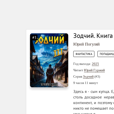
Зодчий. Книга 
#3
Юрий Погуляй
,
ФАНТАСТИКА
ПОПАДАН
Год выхода:
2025
Читает
Юрий Гуржий
Серия
Зодчий
(#3)
9 часов 11 минут
Здесь я - сын купца.
столь досадное нера
континент, и поэтому
никто не помешает по
уже у меня в...