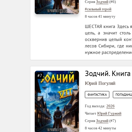
Серия
Зодчий
(#6)
#сильный герой
8 часов 41 минуту
ШЕСТАЯ книга Здесь я
цель, а значит стол
осквернив целый конт
лесов Сибири, где ни
нужное распределение
Зодчий. Книга 
#7
Юрий Погуляй
,
ФАНТАСТИКА
ПОПАДАН
Год выхода:
2026
Читает
Юрий Гуржий
Серия
Зодчий
(#7)
8 часов 42 минуты