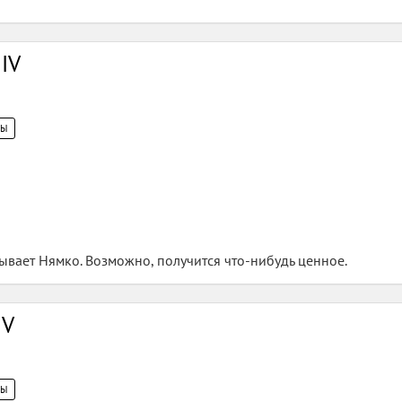
 IV
ЦЫ
вает Нямко. Возможно, получится что-нибудь ценное.
 V
ЦЫ