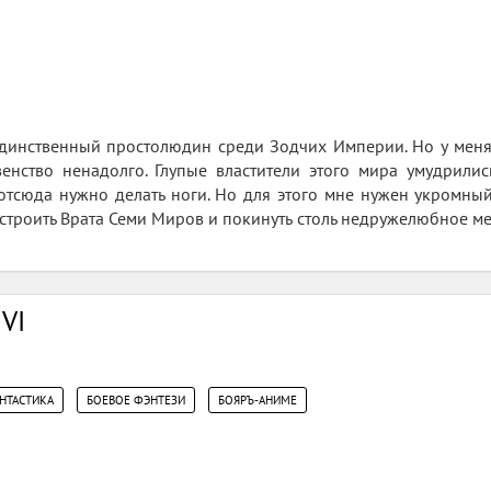
 Единственный простолюдин среди Зодчих Империи. Но у меня 
венство ненадолго. Глупые властители этого мира умудрили
 отсюда нужно делать ноги. Но для этого мне нужен укромны
строить Врата Семи Миров и покинуть столь недружелюбное ме
 VI
,
,
НТАСТИКА
БОЕВОЕ ФЭНТЕЗИ
БОЯРЪ-АНИМЕ