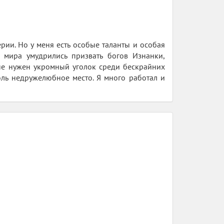
ии. Но у меня есть особые таланты и особая
о мира умудрились призвать богов Изнанки,
мне нужен укромный уголок среди бескрайних
оль недружелюбное место. Я много работал и