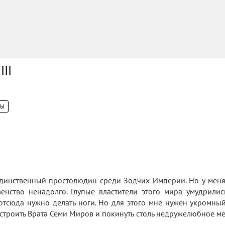
III
ЦЫ
 Единственный простолюдин среди Зодчих Империи. Но у меня 
венство ненадолго. Глупые властители этого мира умудрили
 отсюда нужно делать ноги. Но для этого мне нужен укромны
строить Врата Семи Миров и покинуть столь недружелюбное ме