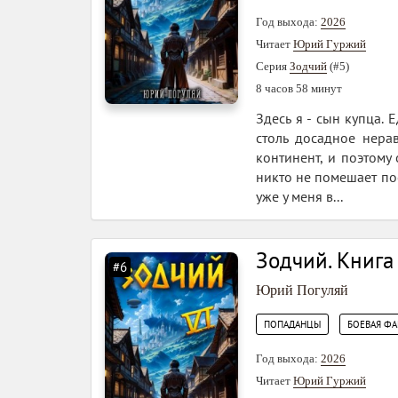
Год выхода:
2026
Читает
Юрий Гуржий
Серия
Зодчий
(#5)
8 часов 58 минут
Здесь я - сын купца.
столь досадное нера
континент, и поэтому
никто не помешает по
уже у меня в...
Зодчий. Книга
#6
Юрий Погуляй
,
ПОПАДАНЦЫ
БОЕВАЯ ФА
Год выхода:
2026
Читает
Юрий Гуржий