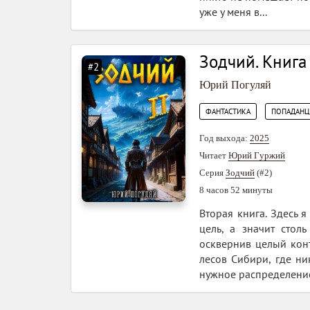
уже у меня в...
Зодчий. Книга 
#2
Юрий Погуляй
,
ФАНТАСТИКА
ПОПАДАН
Год выхода:
2025
Читает
Юрий Гуржий
Серия
Зодчий
(#2)
8 часов 52 минуты
Вторая книга. Здесь 
цель, а значит стол
осквернив целый конт
лесов Сибири, где ни
нужное распределение