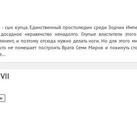
 - сын купца. Единственный простолюдин среди Зодчих Импер
ь досадное неравенство ненадолго. Глупые властители этог
инент, и поэтому отсюда нужно делать ноги. Но для этого 
кто не помешает построить Врата Семи Миров и покинуть ст
...
VII
ЦЫ