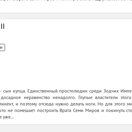
II
ЦЫ
я - сын купца. Единственный простолюдин среди Зодчих Импе
ь досадное неравенство ненадолго. Глупые властители этог
инент, и поэтому отсюда нужно делать ноги. Но для этого 
кто не помешает построить Врата Семи Миров и покинуть ст
 уже...