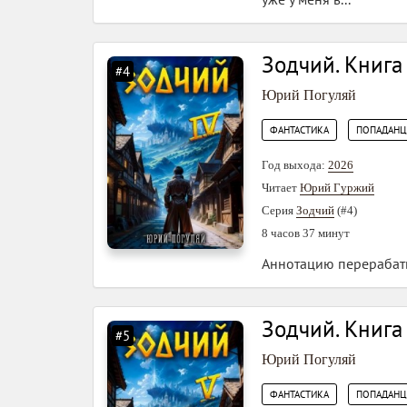
Зодчий. Книга
#4
Юрий Погуляй
,
ФАНТАСТИКА
ПОПАДАН
Год выхода:
2026
Читает
Юрий Гуржий
Серия
Зодчий
(#4)
8 часов 37 минут
Аннотацию перерабаты
Зодчий. Книга
#5
Юрий Погуляй
,
ФАНТАСТИКА
ПОПАДАН