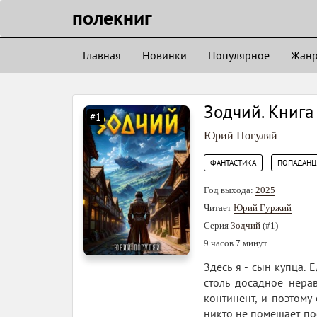
полекниг
Главная
Новинки
Популярное
Жан
Зодчий. Книга 
#1
Юрий Погуляй
,
ФАНТАСТИКА
ПОПАДАН
Год выхода:
2025
Читает
Юрий Гуржий
Серия
Зодчий
(#1)
9 часов 7 минут
Здесь я - сын купца.
столь досадное нера
континент, и поэтому
никто не помешает по