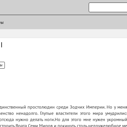
ры
I
ЦЫ
 Единственный простолюдин среди Зодчих Империи. Но у меня 
венство ненадолго. Глупые властители этого мира умудрили
 отсюда нужно делать ноги.Но для этого мне нужен укромный
строить Врата Семи Миров и покинуть столь недружелюбное ме