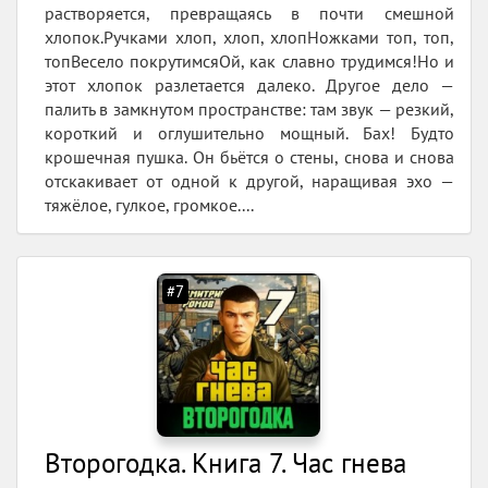
растворяется, превращаясь в почти смешной
хлопок.Ручками хлоп, хлоп, хлопНожками топ, топ,
топВесело покрутимсяОй, как славно трудимся!Но и
этот хлопок разлетается далеко. Другое дело —
палить в замкнутом пространстве: там звук — резкий,
короткий и оглушительно мощный. Бах! Будто
крошечная пушка. Он бьётся о стены, снова и снова
отскакивает от одной к другой, наращивая эхо —
тяжёлое, гулкое, громкое....
#7
Второгодка. Книга 7. Час гнева