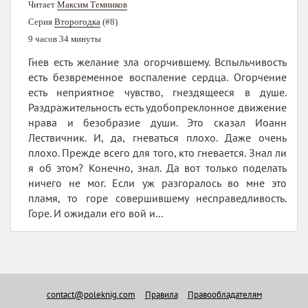
Читает
Максим Темников
Серия
Второгодка
(#8)
9 часов 34 минуты
Гнев есть желание зла огорчившему. Вспыльчивость
есть безвременное воспаление сердца. Огорчение
есть неприятное чувство, гнездящееся в душе.
Раздражительность есть удобопреклонное движение
нрава и безобразие души. Это сказал Иоанн
Лествичник. И, да, гневаться плохо. Даже очень
плохо. Прежде всего для того, кто гневается. Знал ли
я об этом? Конечно, знал. Да вот только поделать
ничего не мог. Если уж разгоралось во мне это
пламя, то горе совершившему несправедливость.
Горе. И ожидали его вой и...
contact@poleknig.com
Правила
Правообладателям