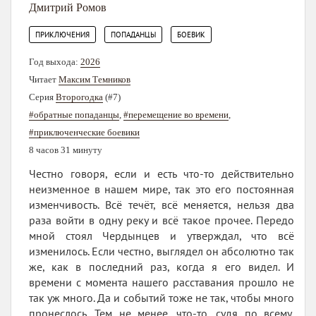
Дмитрий Ромов
,
,
ПРИКЛЮЧЕНИЯ
ПОПАДАНЦЫ
БОЕВИК
Год выхода:
2026
Читает
Максим Темников
Серия
Второгодка
(#7)
#обратные попаданцы
,
#перемещение во времени
,
#приключенческие боевики
8 часов 31 минуту
Честно говоря, если и есть что-то действительно
неизменное в нашем мире, так это его постоянная
изменчивость. Всё течёт, всё меняется, нельзя два
раза войти в одну реку и всё такое прочее. Передо
мной стоял Чердынцев и утверждал, что всё
изменилось. Если честно, выглядел он абсолютно так
же, как в последний раз, когда я его видел. И
времени с момента нашего расставания прошло не
так уж много. Да и событий тоже не так, чтобы много
пронеслось. Тем не менее, что-то, судя по всему,