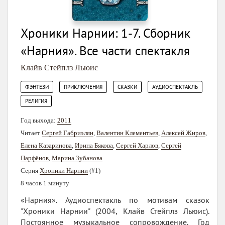
Хроники Нарнии: 1-7. Сборник
«Нарния». Все части спектакля
Клайв Стейплз Льюис
,
,
,
,
ФЭНТЕЗИ
ПРИКЛЮЧЕНИЯ
СКАЗКИ
АУДИОСПЕКТАКЛЬ
РЕЛИГИЯ
Год выхода:
2011
Читает
Сергей Габриэлян
,
Валентин Клементьев
,
Алексей Жиров
,
Елена Казаринова
,
Ирина Бякова
,
Сергей Харлов
,
Сергей
Парфёнов
,
Марина Зубанова
Серия
Хроники Нарнии
(#1)
8 часов 1 минуту
«Нарния». Аудиоспектакль по мотивам сказок
"Хроники Нарнии" (2004, Клайв Стейплз Льюис).
Постоянное музыкальное сопровождение. Год