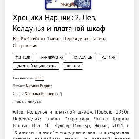
Хроники Нарнии: 2. Лев,
Колдунья и платяной шкаф
Клайв Стейплз Льюис
,
Переводчик: Галина
Островская
,
,
,
,
ФЭНТЕЗИ
ПРИКЛЮЧЕНИЯ
ПОПАДАНЦЫ
РЕЛИГИЯ
,
ДЛЯ ДЕТЕЙ, АУДИОСКАЗКИ
ПОВЕСТИ
Год выхода:
2011
Читает
Кирилл Радциг
Серия
Хроники Нарнии
(#2)
4 часа 3 минуты
«Лев, Колдунья и платяной шкаф». Повесть, 1950г.
Переводчик: Галина Островская. Читает Кирилл
Радциг. Изд. М.: Культур-Мультур, Эксмо, 2011 г.
"Хроники Нарнии" – это удивительная и прекрасная
история волшебной страны, в которой правят