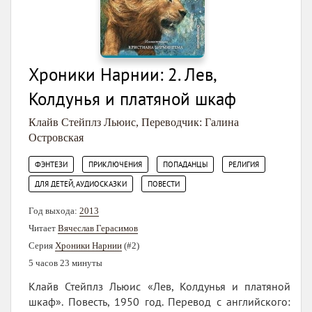
Хроники Нарнии: 2. Лев,
Колдунья и платяной шкаф
Клайв Стейплз Льюис
,
Переводчик: Галина
Островская
,
,
,
,
ФЭНТЕЗИ
ПРИКЛЮЧЕНИЯ
ПОПАДАНЦЫ
РЕЛИГИЯ
,
ДЛЯ ДЕТЕЙ, АУДИОСКАЗКИ
ПОВЕСТИ
Год выхода:
2013
Читает
Вячеслав Герасимов
Серия
Хроники Нарнии
(#2)
5 часов 23 минуты
Клайв Стейплз Льюис «Лев, Колдунья и платяной
шкаф». Повесть, 1950 год. Перевод с английского: