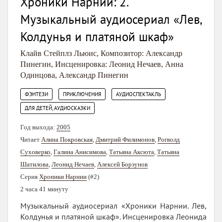
Хроники Нарнии: 2.
Музыкальный аудиосериал «Лев,
Колдунья и платяной шкаф»
Клайв Стейплз Льюис
,
Композитор: Александр
Пинегин
,
Инсценировка: Леонид Нечаев
,
Анна
Одинцова
,
Александр Пинегин
,
,
,
ФЭНТЕЗИ
ПРИКЛЮЧЕНИЯ
АУДИОСПЕКТАКЛЬ
ДЛЯ ДЕТЕЙ, АУДИОСКАЗКИ
Год выхода:
2005
Читает
Алина Покровская
,
Дмитрий Филимонов
,
Рогволд
Суховерко
,
Галина Анисимова
,
Татьяна Аксюта
,
Татьяна
Шатилова
,
Леонид Нечаев
,
Алексей Борзунов
Серия
Хроники Нарнии
(#2)
2 часа 41 минуту
Музыкальный аудиосериал «Хроники Нарнии. Лев,
Колдунья и платяной шкаф». Инсценировка Леонида