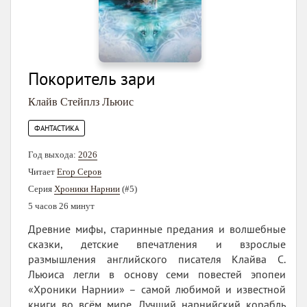
Покоритель зари
Клайв Стейплз Льюис
ФАНТАСТИКА
Год выхода:
2026
Читает
Егор Серов
Серия
Хроники Нарнии
(#5)
5 часов 26 минут
Древние мифы, старинные предания и волшебные
сказки, детские впечатления и взрослые
размышления английского писателя Клайва С.
Льюиса легли в основу семи повестей эпопеи
«Хроники Нарнии» – самой любимой и известной
книги во всём мире. Лучший нарнийский корабль