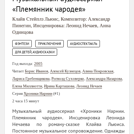
«Племянник чародея»
Клайв Стейплз Льюис
,
Композитор: Александр
Пинегин
,
Инсценировка: Леонид Нечаев
,
Анна
Одинцова
,
,
,
ФЭНТЕЗИ
ПРИКЛЮЧЕНИЯ
АУДИОСПЕКТАКЛЬ
ДЛЯ ДЕТЕЙ, АУДИОСКАЗКИ
Год выхода:
2005
Читает
Борис Иванов
,
Алексей Кузнецов
,
Алина Покровская
,
Лариса Гребенщикова
,
Рогволд Суховерко
,
Александра Назарова
,
Елена Миллиотти
,
Ирина Карташова
,
Леонид Нечаев
Серия
Хроники Нарнии
(#1)
2 часа 15 минут
Музыкальный аудиосериал «Хроники Нарнии.
Племянник чародея». Инсценировка Леонида
Нечаева по роману-сказке Клайва Льюиса.
Постоянное музыкальное сопровождение. Однажды