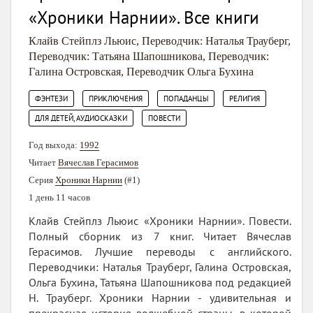
«Хроники Нарнии». Все книги
Клайв Стейплз Льюис
,
Переводчик: Наталья Трауберг
,
Переводчик: Татьяна Шапошникова
,
Переводчик:
Галина Островская
,
Переводчик Ольга Бухина
,
,
,
,
ФЭНТЕЗИ
ПРИКЛЮЧЕНИЯ
ПОПАДАНЦЫ
РЕЛИГИЯ
,
ДЛЯ ДЕТЕЙ, АУДИОСКАЗКИ
ПОВЕСТИ
Год выхода:
1992
Читает
Вячеслав Герасимов
Серия
Хроники Нарнии
(#1)
1 день 11 часов
Клайв Стейплз Льюис «Хроники Нарнии». Повести.
Полный сборник из 7 книг. Читает Вячеслав
Герасимов. Лучшие переводы с английского.
Переводчики: Наталья Трауберг, Галина Островская,
Ольга Бухина, Татьяна Шапошникова под редакцией
Н. Трауберг. Хроники Нарнии - удивительная и
прекрасная история волшебной страны, в которой