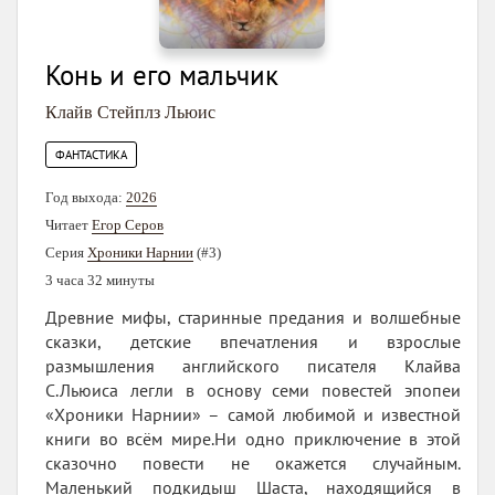
Конь и его мальчик
Клайв Стейплз Льюис
ФАНТАСТИКА
Год выхода:
2026
Читает
Егор Серов
Серия
Хроники Нарнии
(#3)
3 часа 32 минуты
Древние мифы, старинные предания и волшебные
сказки, детские впечатления и взрослые
размышления английского писателя Клайва
С.Льюиса легли в основу семи повестей эпопеи
«Хроники Нарнии» – самой любимой и известной
книги во всём мире.Ни одно приключение в этой
сказочно повести не окажется случайным.
Маленький подкидыш Шаста, находящийся в