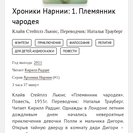
Хроники Нарнии: 1. Племянник
чародея
Клайв Стейплз Льюис
,
Переводчик: Наталья Трауберг
,
,
,
,
ФЭНТЕЗИ
ПРИКЛЮЧЕНИЯ
ФИЛОСОФИЯ
РЕЛИГИЯ
,
ДЛЯ ДЕТЕЙ, АУДИОСКАЗКИ
ПОВЕСТИ
Год выхода:
2011
Читает
Кирилл Радциг
Серия
Хроники Нарнии
(#1)
3 часа 37 минут
Клайв Стейплз Льюис «Племянник чародея».
Повесть, 1955г. Переводчик: Наталья Трауберг.
Читает Кирилл Радциг. Однажды в Лондоне летним
дождливым днем начались невероятные
приключения девочки Полли и мальчика Дигори.
Открыв тайную дверцу в комнату дяди Дигори –