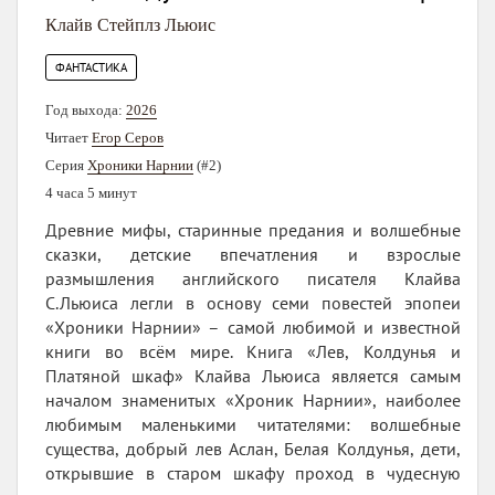
Клайв Стейплз Льюис
ФАНТАСТИКА
Год выхода:
2026
Читает
Егор Серов
Серия
Хроники Нарнии
(#2)
4 часа 5 минут
Древние мифы, старинные предания и волшебные
сказки, детские впечатления и взрослые
размышления английского писателя Клайва
С.Льюиса легли в основу семи повестей эпопеи
«Хроники Нарнии» – самой любимой и известной
книги во всём мире. Книга «Лев, Колдунья и
Платяной шкаф» Клайва Льюиса является самым
началом знаменитых «Хроник Нарнии», наиболее
любимым маленькими читателями: волшебные
существа, добрый лев Аслан, Белая Колдунья, дети,
открывшие в старом шкафу проход в чудесную