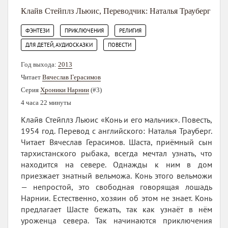
Клайв Стейплз Льюис
,
Переводчик: Наталья Трауберг
,
,
,
ФЭНТЕЗИ
ПРИКЛЮЧЕНИЯ
РЕЛИГИЯ
,
ДЛЯ ДЕТЕЙ, АУДИОСКАЗКИ
ПОВЕСТИ
Год выхода:
2013
Читает
Вячеслав Герасимов
Серия
Хроники Нарнии
(#3)
4 часа 22 минуты
Клайв Стейплз Льюис «Конь и его мальчик». Повесть,
1954 год. Перевод с английского: Наталья Трауберг.
Читает Вячеслав Герасимов. Шаста, приёмный сын
тархистанского рыбака, всегда мечтал узнать, что
находится на севере. Однажды к ним в дом
приезжает знатный вельможа. Конь этого вельможи
— непростой, это свободная говорящая лошадь
Нарнии. Естественно, хозяин об этом не знает. Конь
предлагает Шасте бежать, так как узнаёт в нём
уроженца севера. Так начинаются приключения