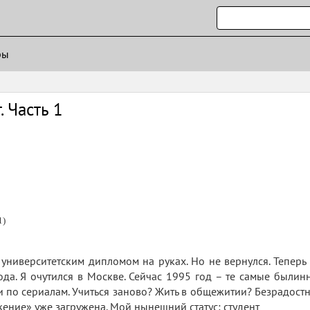
ры
. Часть 1
1)
университетским дипломом на руках. Но не вернулся. Теперь я
ода. Я очутился в Москве. Сейчас 1995 год – те самые были
и по сериалам. Учиться заново? Жить в общежитии? Безрадостн
ние» уже загружена. Мой нынешний статус: студент