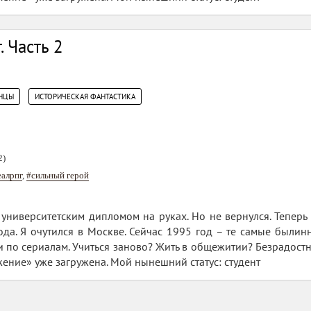
. Часть 2
,
НЦЫ
ИСТОРИЧЕСКАЯ ФАНТАСТИКА
2)
еалрпг
,
#сильный герой
университетским дипломом на руках. Но не вернулся. Теперь я
ода. Я очутился в Москве. Сейчас 1995 год – те самые были
и по сериалам. Учиться заново? Жить в общежитии? Безрадостн
ние» уже загружена. Мой нынешний статус: студент