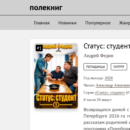
полекниг
Главная
Новинки
Популярное
Жан
Статус: студент
#1
Андрей Федин
,
ПОПАДАНЦЫ
ЛИТРПГ
Год выхода:
2026
Читает
Александр Алпаткин
Серия
«Статус: студент»
(#
8 часов 30 минут
Возвращался домой с 
Петербурге 2026-го г
рассказам родителей 
программа «Преображе