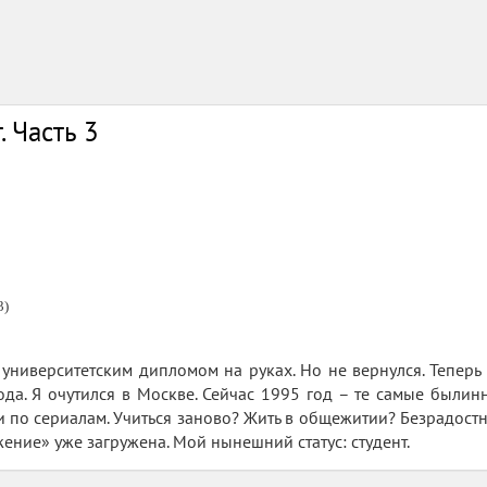
. Часть 3
3)
университетским дипломом на руках. Но не вернулся. Теперь я
ода. Я очутился в Москве. Сейчас 1995 год – те самые были
и по сериалам. Учиться заново? Жить в общежитии? Безрадостн
ние» уже загружена. Мой нынешний статус: студент.