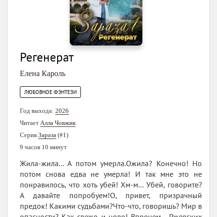
Регенерат
Елена Кароль
ЛЮБОВНОЕ ФЭНТЕЗИ
Год выхода:
2026
Читает
Алла Човжик
Серия
Зараза
(#1)
9 часов 10 минут
Жила-жила… А потом умерла.Ожила? Конечно! Но
потом снова едва не умерла! И так мне это не
понравилось, что хоть убей! Хм-м… Убей, говорите?
А давайте попробуем!О, привет, призрачный
предок! Какими судьбами?Что-что, говоришь? Мир в
опасности? Как свежо и ново! Впрочем… Ржевских