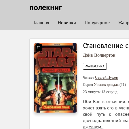
полекниг
Главная
Новинки
Популярное
Жан
Становление 
#1
Дэйв Волвертон
ФАНТАСТИКА
Читает
Сергей Пухов
Серия
Ученик джедая
(#1)
23 минуты 13 секунд
Оби-Ван в отчаянии: 
хочет взять его в уч
свой путь к опасн
двенадцатилетний ма
джедаем...