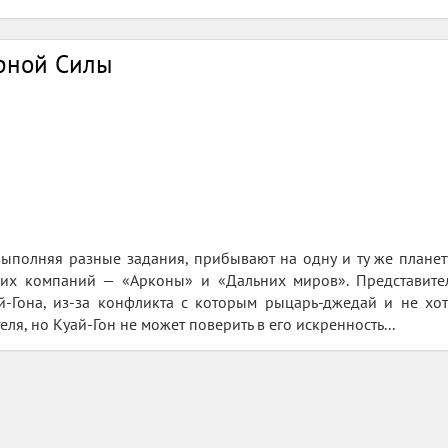
ёрной Силы
выполняя разные задания, прибывают на одну и ту же плане
х компаний — «Арконы» и «Дальних миров». Представител
-Гона, из-за конфликта с которым рыцарь-джедай и не хот
еля, но Куай-Гон не может поверить в его искренность...