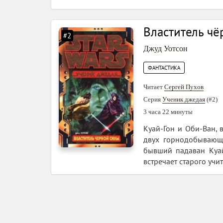
Властитель ч
#2
Джуд Уотсон
ФАНТАСТИКА
Читает
Сергей Пухов
Серия
Ученик джедая
(#2)
3 часа 22 минуты
Куай-Гон и Оби-Ван, 
двух горнодобывающи
бывший падаван Куай
встречает старого учит