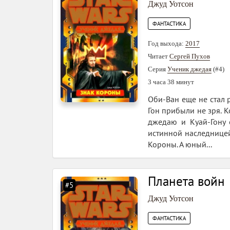
Джуд Уотсон
ФАНТАСТИКА
Год выхода:
2017
Читает
Сергей Пухов
Серия
Ученик джедая
(#4)
3 часа 38 минут
Оби-Ван еще не стал 
Гон прибыли не зря. 
джедаю и Куай-Гону 
истинной наследницей
Короны. А юный...
Планета войн
#5
Джуд Уотсон
ФАНТАСТИКА