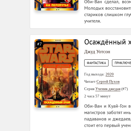
Оби-Ван сделал, воз
Молодых восстановить
стариков слишком глу
учителя.
Осаждённый 
#7
Джуд Уотсон
,
ФАНТАСТИКА
ПРИКЛЮЧЕ
Год выхода:
2020
Читает
Сергей Пухов
Серия
Ученик джедая
(#7)
2 часа 57 минут
Оби-Ван и Куай-Гон в
магистров заботят ин
падаванов и джедаев,
стоит его первый учен