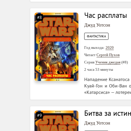
Час расплаты
#8
Джуд Уотсон
ФАНТАСТИКА
Год выхода:
2020
Читает
Сергей Пухов
Серия
Ученик джедая
(#8)
2 часа 53 минуты
Нападение Ксанатоса 
Куай-Гон и Оби-Ван о
«Катарсиса» — лотереи
Битва за исти
#9
Джуд Уотсон