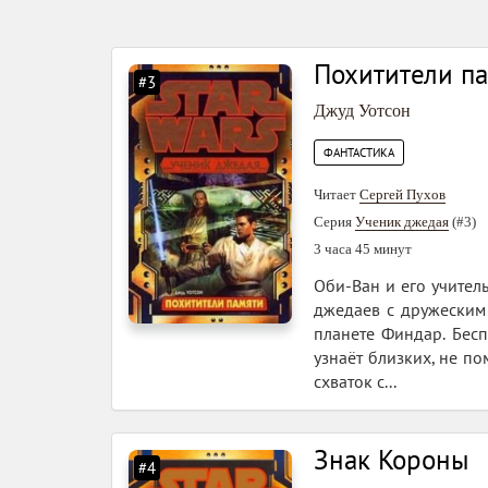
Похитители п
#3
Джуд Уотсон
ФАНТАСТИКА
Читает
Сергей Пухов
Серия
Ученик джедая
(#3)
3 часа 45 минут
Оби-Ван и его учител
джедаев с дружеским 
планете Финдар. Бес
узнаёт близких, не по
схваток с...
Знак Короны
#4