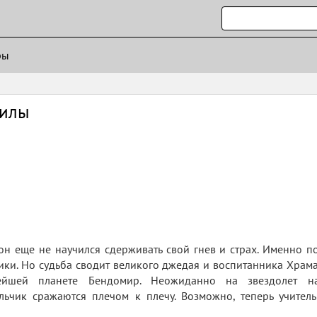
ры
силы
он еще не научился сдерживать свой гнев и страх. Именно п
еники. Но судьба сводит великого джедая и воспитанника Хра
ейшей планете Бендомир. Неожиданно на звездолет на
льчик сражаются плечом к плечу. Возможно, теперь учитель