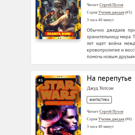
Читает
Сергей Пухов
Серия
Ученик джедая
(#5)
3 часа 46 минут
Обычно джедаев приг
хранительницу мира 
лет идет война меж
кровопролитие и восс
помочь новым друзьям.
На перепутье
#6
Джуд Уотсон
ФАНТАСТИКА
Читает
Сергей Пухов
Серия
Ученик джедая
(#6)
3 часа 40 минут