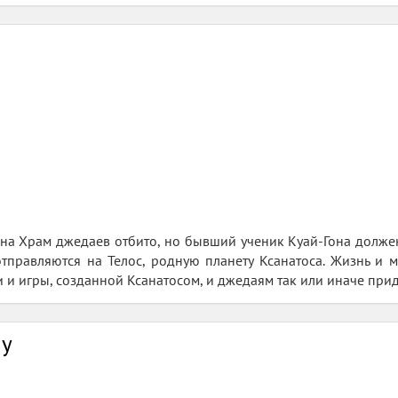
на Храм джедаев отбито, но бывший ученик Куай-Гона должен 
тправляются на Телос, родную планету Ксанатоса. Жизнь и 
 и игры, созданной Ксанатосом, и джедаям так или иначе приде
ну