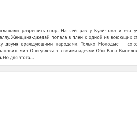
лашали разрешить спор. На сей раз у Куай-Гона и его уч
Таллу. Женщина-джедай попала в плен к одной из воюющих с
ду двумя враждующими народами. Только Молодые — союз
тановить мир. Они увлекают своими идеями Оби-Вана. Выполни
 Но для этого...