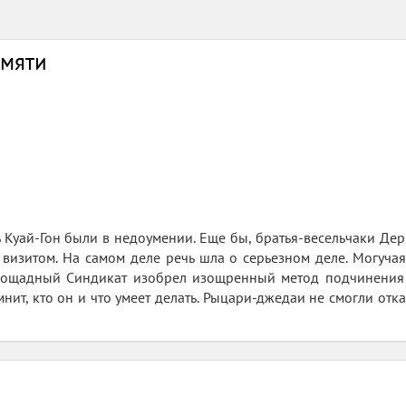
амяти
ь Kyaй-Гон были в недоумении. Еще бы, братья-весельчаки Дер
визитом. На самом деле речь шла о серьезном деле. Могучая
пощадный Синдикат изобрел изощренный метод подчинения 
мнит, кто он и что умеет делать. Рыцари-джедаи не смогли отк