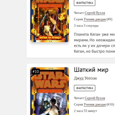
ФАНТАСТИКА
Читает
Сергей Пухов
Серия
Ученик джедая
(#9)
3 часа 3 секунды
Планета Кеган уже мн
мирами. Но неожиданн
есть ли у их дочери 
Кеган, но быстро пони
Шаткий мир
#10
Джуд Уотсон
ФАНТАСТИКА
Читает
Сергей Пухов
Серия
Ученик джедая
(#10)
2 часа 55 минут