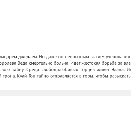
рыцарем-джедаем. Но даже он неопытным глазом ученика понял,
Королева Веда смертельно больна. Идет жестокая борьба за вл
свою тайну. Среди свободолюбивых горцев живет Элана. И
 трона. Куай-Гон тайно отправляется в горы, чтобы разыскат