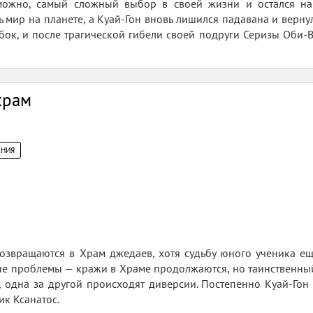
можно, самый сложный выбор в своей жизни и остался на
 мир на планете, а Куай-Гон вновь лишился падавана и верн
бок, и после трагической гибели своей подруги Серизы Оби-
храм
НИЯ
озвращаются в Храм джедаев, хотя судьбу юного ученика ещ
ые проблемы — кражи в Храме продолжаются, но таинственный
 одна за другой происходят диверсии. Постепенно Куай-Гон 
ик Ксанатос.