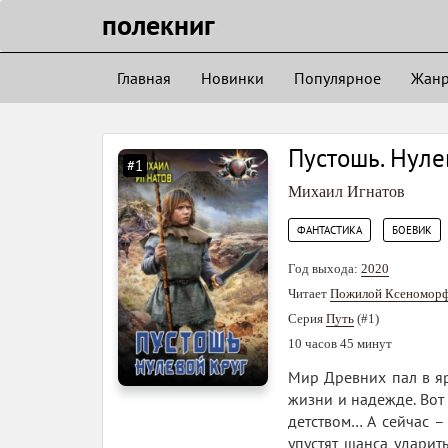
полекниг
Главная
Новинки
Популярное
Жан
Пустошь. Нуле
#1
Михаил Игнатов
,
ФАНТАСТИКА
БОЕВИК
Год выхода:
2020
Читает
Пожилой Ксеномор
Серия
Путь
(#1)
10 часов 45 минут
Мир Древних пал в яр
жизни и надежде. Вот
детством… А сейчас –
упустят шанса ударить