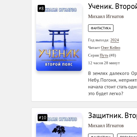
Ученик. Второ
#8
Михаил Игнатов
ФАНТАСТИКА
Год выхода:
2024
Читает
Олег Кейнз
Серия
Путь
(#8)
12 часов 28 минут
В землях далекого Ор
Небу. Погоня, неприят
начала стоит стать одн
это будет легко?
Защитник. Вто
#10
Михаил Игнатов