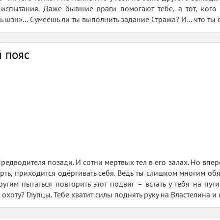
испытания. Даже бывшие враги помогают тебе, а тот, кого
шь шэн»… Сумеешь ли ты выполнить задание Стража? И… что ты
й пояс
едводителя позади. И сотни мертвых тел в его залах. Но впер
ть, приходится одёргивать себя. Ведь ты слишком многим обяз
угим пытаться повторить этот подвиг – встать у тебя на пути
 охоту? Глупцы. Тебе хватит силы поднять руку на Властелина и с