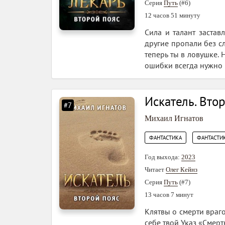
Серия
Путь
(#6)
12 часов 51 минуту
Сила и талант застав
другие пропали без сл
теперь ты в ловушке. Н
ошибки всегда нужно п
Искатель. Вто
#7
Михаил Игнатов
,
ФАНТАСТИКА
ФАНТАСТИК
Год выхода:
2023
Читает
Олег Кейнз
Серия
Путь
(#7)
13 часов 7 минут
Клятвы о смерти враго
себе твой Указ «Смерт