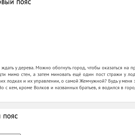
рвый пояс
 ждать у дерева. Можно обогнуть город, чтобы оказаться на пр
ти мимо стен, а затем миновать ещё один пост стражи у лодо
их лодках и их управлении, о самой Жемчужной? Будь у меня
о с кем, кроме Волков и названных братьев, я водился в город
 пояс