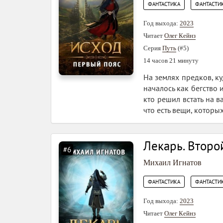
,
ФАНТАСТИКА
ФАНТАСТИК
Год выхода:
2023
Читает
Олег Кейнз
Серия
Путь
(#5)
14 часов 21 минуту
На землях предков, куд
началось как бегство 
кто решил встать на в
что есть вещи, которы
Лекарь. Второ
#6
Михаил Игнатов
,
ФАНТАСТИКА
ФАНТАСТИК
Год выхода:
2023
Читает
Олег Кейнз