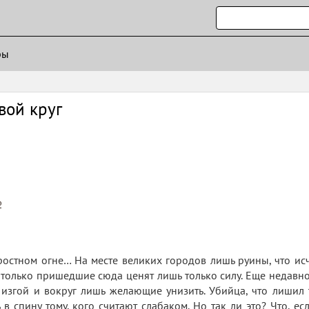
ры
вой круг
ф
остном огне… На месте великих городов лишь руины, что исч
 только пришедшие сюда ценят лишь только силу. Еще недавно 
 изгой и вокруг лишь желающие унизить. Убийца, что лишил т
 в спину тому, кого считают слабаком. Но так ли это? Что, е