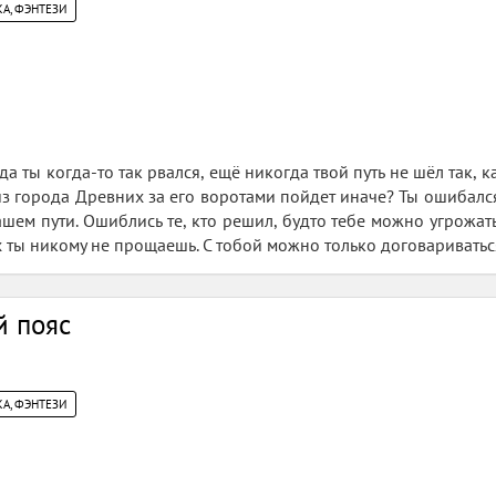
А, ФЭНТЕЗИ
а ты когда-то так рвался, ещё никогда твой путь не шёл так, ка
из города Древних за его воротами пойдет иначе? Ты ошибался
ашем пути. Ошиблись те, кто решил, будто тебе можно угрожать
х ты никому не прощаешь. С тобой можно только договариваться, 
й пояс
А, ФЭНТЕЗИ