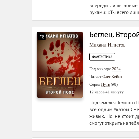
впереди лишь новые 
руками: «Ты всего ли
Беглец. Второ
#8
Михаил Игнатов
ФАНТАСТИКА
Год выхода:
2024
Читает
Олег Кейнз
Серия
Путь
(#8)
12 часов 41 минуту
Подземелья Тёмного Пр
все одним Указом Смер
живых. Но не стоит др
смогут открыть на тебя