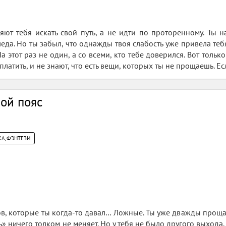
ляют тебя искать свой путь, а не идти по проторённому. Ты н
еда. Но ты забыл, что однажды твоя слабость уже привела тебя
а этот раз не один, а со всеми, кто тебе доверился. Вот только
латить, и не знают, что есть вещи, которых ты не прощаешь. Есл
рой пояс
А, ФЭНТЕЗИ
в, которые ты когда-то давал… Ложные. Ты уже дважды прощал 
ь» ничего толком не меняет. Но у тебя не было другого выхода.