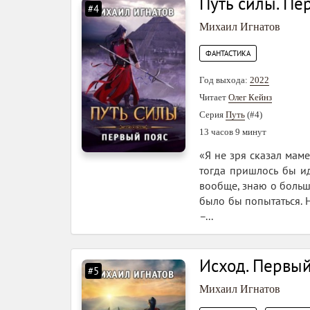
Путь силы. Пе
#4
Михаил Игнатов
ФАНТАСТИКА
Год выхода:
2022
Читает
Олег Кейнз
Серия
Путь
(#4)
13 часов 9 минут
«Я не зря сказал маме
тогда пришлось бы ид
вообще, знаю о больш
было бы попытаться. Н
–...
Исход. Первый
#5
Михаил Игнатов