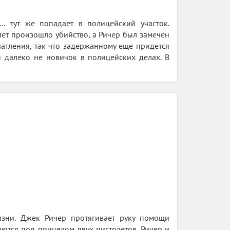
 тут же попадает в полицейский участок.
лет произошло убийство, а Ричер был замечен
чатления, так что задержанному еще придется
он далеко не новичок в полицейских делах. В
изни. Джек Ричер протягивает руку помощи
ются под прицелом двух пистолетов. Ричер и