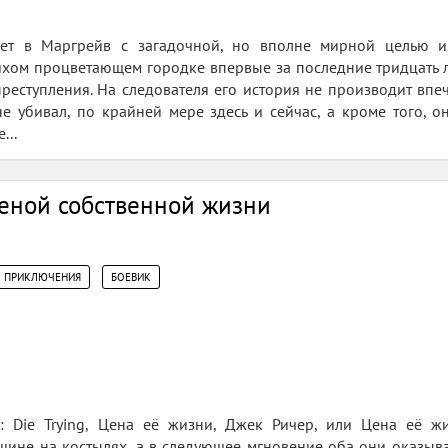
ет в Маргрейв с загадочной, но вполне мирной целью и…
тихом процветающем городке впервые за последние тридцать 
преступления. На следователя его история не производит впе
не убивал, по крайней мере здесь и сейчас, а кроме того, 
...
Ценой собственной жизни
,
ПРИКЛЮЧЕНИЯ
БОЕВИК
: Die Trying, Цена её жизни, Джек Ричер, или Цена её ж
ине на костылях, а в следующее мгновение оба они оказыва