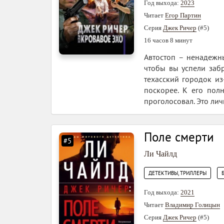
Год выхода:
2023
Читает
Егор Партин
Серия
Джек Ричер
(#5)
16 часов 8 минут
Автостоп – ненадежн
чтобы вы успели заб
техасский городок из
поскорее. К его пол
проголосовал. Это лич
Поле смерти
#5
Ли Чайлд
,
ДЕТЕКТИВЫ, ТРИЛЛЕРЫ
Год выхода:
2021
Читает
Владимир Голицын
Серия
Джек Ричер
(#5)