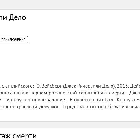
ли Дело
ПРИКЛЮЧЕНИЯ
д с английского: Ю. Вейсберг (Джек Ричер, или Дело), 2015. Де
 описанных в первом романе этой серии «Этаж смерти». Дже
— и получает новое задание… В окрестностях базы Корпуса 
олодой красивой девушки. Перед смертью она была изнаси
таж смерти