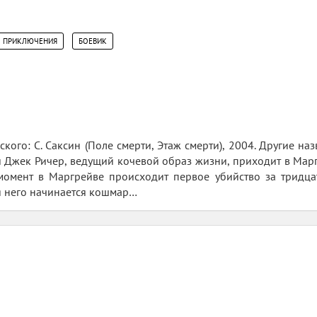
,
ПРИКЛЮЧЕНИЯ
БОЕВИК
кого: С. Саксин (Поле смерти, Этаж смерти), 2004. Другие наз
Джек Ричер, ведущий кочевой образ жизни, приходит в Маргр
момент в Маргрейве происходит первое убийство за тридцат
ля него начинается кошмар…