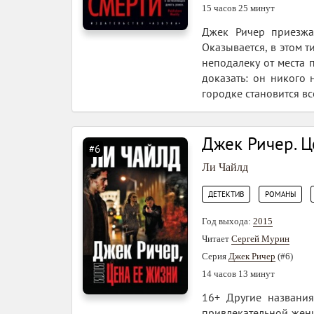
15 часов 25 минут
Джек Ричер приезжа
Оказывается, в этом 
неподалеку от места 
доказать: он никого 
городке становится все
Джек Ричер. 
#6
Ли Чайлд
,
,
ДЕТЕКТИВ
РОМАНЫ
Год выхода:
2015
Читает
Сергей Мурин
Серия
Джек Ричер
(#6)
14 часов 13 минут
16+ Другие названия
привлекательной женщ