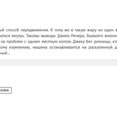
ый способ передвижения. К тому же в такую жару ни один в
раться внутрь. Таковы выводы Джека Ричера, бывшего военн
-за проблем с одним местным копом. Джеку без разницы, кто
ному изумлению, машина останавливается на раскаленной д
ный...
БОЕВИК