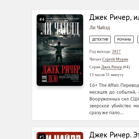
Джек Ричер, и
#4
Ли Чайлд
,
,
ДЕТЕКТИВ
РОМАНЫ
Год выхода:
2017
Читает
Сергей Мурин
Серия
Джек Ричер
(#4)
13 часов 51 минуту
16+ The Affair. Перево
месяцев до событий,
Вооруженных сил США 
зверское убийство м
сразу же пало...
Джек Ричер. Э
#5