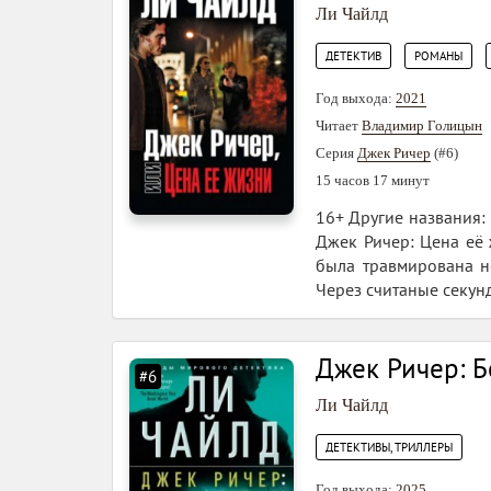
Ли Чайлд
,
,
ДЕТЕКТИВ
РОМАНЫ
Год выхода:
2021
Читает
Владимир Голицын
Серия
Джек Ричер
(#6)
15 часов 17 минут
16+ Другие названия: 
Джек Ричер: Цена её 
была травмирована но
Через считаные секунд
Джек Ричер: Б
#6
Ли Чайлд
ДЕТЕКТИВЫ, ТРИЛЛЕРЫ
Год выхода:
2025