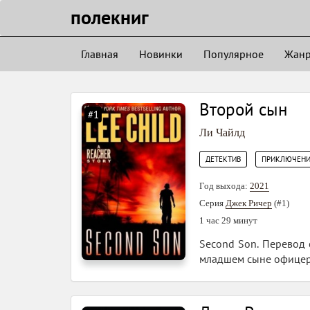
полекниг
Главная
Новинки
Популярное
Жан
Второй сын
#1
Ли Чайлд
,
ДЕТЕКТИВ
ПРИКЛЮЧЕНИ
Год выхода:
2021
Серия
Джек Ричер
(#1)
1 час 29 минут
Second Son. Перевод с
младшем сыне офицера