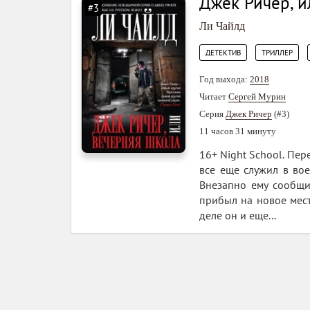
Джек Ричер, 
#3
Ли Чайлд
,
,
ДЕТЕКТИВ
ТРИЛЛЕР
Год выхода:
2018
Читает
Сергей Мурин
Серия
Джек Ричер
(#3)
11 часов 31 минуту
16+ Night School. Пер
все еще служил в во
Внезапно ему сообщи
прибыл на новое мест
деле он и еще...