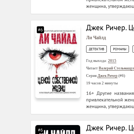
женщина, утверждающа
Джек Ричер. 
#6
Ли Чайлд
,
,
ДЕТЕКТИВ
РОМАНЫ
Год выхода:
2015
Читает
Валерий Стельмащу
Серия
Джек Ричер
(#6)
19 часов 2 минуты
16+ Другие названия
привлекательной женщ
женщина, утверждающа
Джек Ричер. 
#6