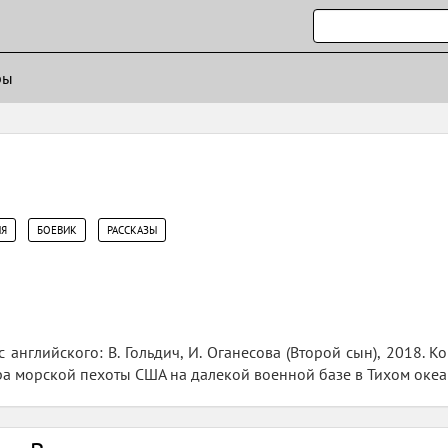
ры
,
,
Я
БОЕВИК
РАССКАЗЫ
 английского: В. Гольдич, И. Оганесова (Второй сын), 2018. 
 морской пехоты США на далекой военной базе в Тихом океане