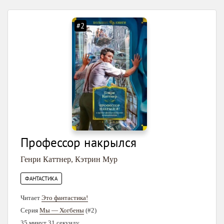
#2
Профессор накрылся
Генри Каттнер
,
Кэтрин Мур
ФАНТАСТИКА
Читает
Это фантастика!
Серия
Мы — Хогбены
(#2)
35 минут 31 секунду