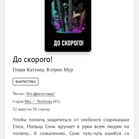
До скорого!
Генри Каттнер
,
Кэтрин Мур
ФАНТАСТИКА
Читает
Это фантастика!
Серия
Мы — Хогбены
(#5)
52 минуты 56 секунд
Чтобы помочь защититься от злобного старикашки
Енси, Малыш Сонк вручает в руки всем людям по
полену... К сожалению, Сонк чуть-чуть ошибся со