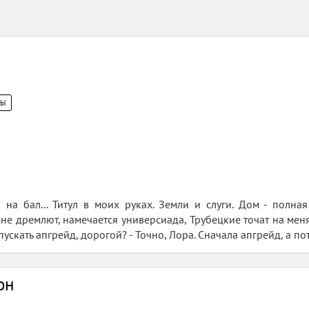
ЦЫ
 на бал... Титул в моих руках. Земли и слуги. Дом - полн
е дремлют, намечается универсиада, Трубецкие точат на меня з
пускать апгрейд, дорогой? - Точно, Лора. Сначала апгрейд, а п
он