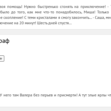
воя помощь! Нужно быстренько сгонять на приключение! - Т
 было до того, как мне что-то понадобилось, Миша! Только
 скопление! С теми кристалами я смогу закончить... - Саша, м
чение на 20 минут! Шесть дней спустя...
граф
ЦЫ
него там Валера без перьев и присмерти! А тут злые ярлы что-