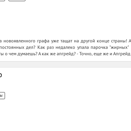
а новоявленного графа уже тащат на другой конце страны! А
постоянных дел? Как раз недалеко упала парочка "жирных" 
 ты о чем думаешь? А как же апгрейд? - Точно, еще же и Апгрейд
ф
ЦЫ