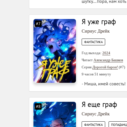
шутку... Лора, нам хот
Я уже граф
#7
Сириус Дрейк
ФАНТАСТИКА
Год выхода:
2024
Читает
Александр Башков
Серия
Дорогой барон!
(#7)
9 часов 51 минуту
- Миша, имей совесть! 
Я еще граф
#8
Сириус Дрейк
,
ФАНТАСТИКА
ПОПАДАН