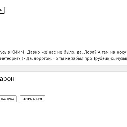
ЦЫ
нусь в КИИМ! Давно же нас не было, да, Лора? А там на нос
метеориты! - Да, дорогой. Но ты не забыл про Трубецких, муз
барон
,
НТАСТИКА
БОЯРЪ-АНИМЕ