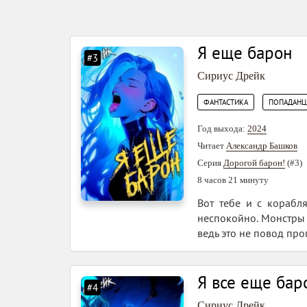
Я еще барон
#3
Сириус Дрейк
,
ФАНТАСТИКА
ПОПАДАН
Год выхода:
2024
Читает
Александр Башков
Серия
Дорогой барон!
(#3)
8 часов 21 минуту
Вот тебе и с корабля
неспокойно. Монстры н
ведь это не повод про
Я все еще бар
#4
Сириус Дрейк