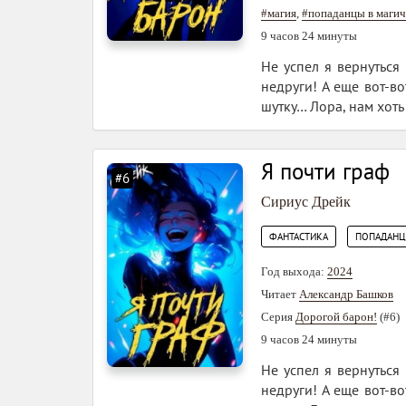
#магия
,
#попаданцы в магич
9 часов 24 минуты
Не успел я вернуться
недруги! А еще вот-в
шутку… Лора, нам хоть 
Я почти граф
#6
Сириус Дрейк
,
ФАНТАСТИКА
ПОПАДАН
Год выхода:
2024
Читает
Александр Башков
Серия
Дорогой барон!
(#6)
9 часов 24 минуты
Не успел я вернуться
недруги! А еще вот-в