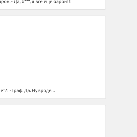
он. - Да, б***, я все еще барон!!!
?! - Граф. Да. Ну вроде...