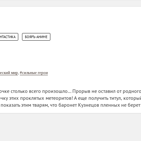
,
НТАСТИКА
БОЯРЪ-АНИМЕ
еский мир
,
#сильные герои
ючке столько всего произошло… Прорыв не оставил от родного 
чку этих проклятых метеоритов! А еще получить титул, которы
показать этим тварям, что баронет Кузнецов пленных не берет