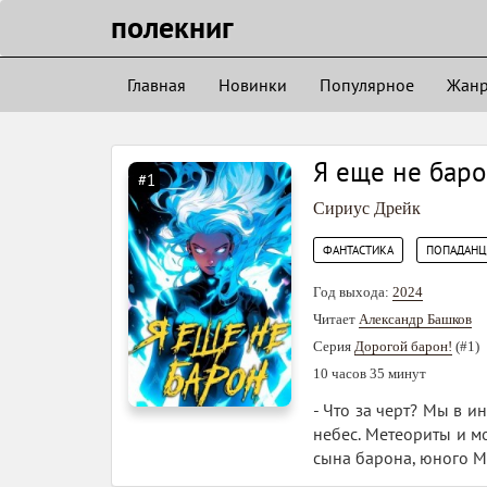
полекниг
Главная
Новинки
Популярное
Жан
Я еще не бар
#1
Сириус Дрейк
,
ФАНТАСТИКА
ПОПАДАН
Год выхода:
2024
Читает
Александр Башков
Серия
Дорогой барон!
(#1)
10 часов 35 минут
- Что за черт? Мы в и
небес. Метеориты и м
сына барона, юного Ми