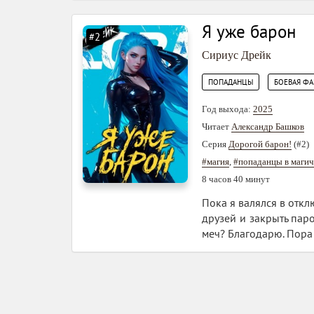
Я уже барон
#2
Сириус Дрейк
,
ПОПАДАНЦЫ
БОЕВАЯ ФА
Год выхода:
2025
Читает
Александр Башков
Серия
Дорогой барон!
(#2)
#магия
,
#попаданцы в магич
8 часов 40 минут
Пока я валялся в откл
друзей и закрыть паро
меч? Благодарю. Пора 