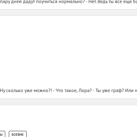
ь пару дней дадут поучиться нормально? - Нет. Ведь ты все еще бар
Ну сколько уже можно?! - Что такое, Лора? - Ты уже граф? Или нет
,
ЦЫ
БОЕВИК