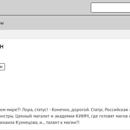
ры
он
ЦЫ
ном мире?! Лора, статус! - Конечно, дорогой. Статус. Российск
онстры. Ценный магалит и академия КИИМ, где готовят магов и
хаила Кузнецова, и... талант к магии?!