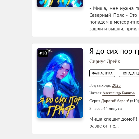
- Миша, мне нужна т
Северный Пояс - Это
попадем в метеоритное
зашли и вышли, приклю
Я до сих пор 
#10
Сириус Дрейк
,
ФАНТАСТИКА
ПОПАДАН
Год выхода:
2025
Читает
Александр Башков
Серия
Дорогой барон!
(#10)
8 часов 44 минуты
Миша спешит домой! У 
разве он не...