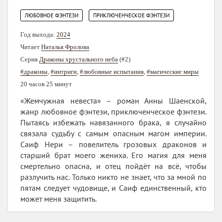
,
ЛЮБОВНОЕ ФЭНТЕЗИ
ПРИКЛЮЧЕНЧЕСКОЕ ФЭНТЕЗИ
Год выхода:
2024
Читает
Наталья Фролова
Серия
Драконы хрустального неба
(#2)
#драконы
,
#интриги
,
#любовные испытания
,
#магические миры
20 часов 25 минут
«Жемчужная невеста» – роман Анны Шаенской,
жанр любовное фэнтези, приключенческое фэнтези.
Пытаясь избежать навязанного брака, я случайно
связала судьбу с самым опасным магом империи.
Саиф Нери – повелитель грозовых драконов и
старший брат моего жениха. Его магия для меня
смертельно опасна, и отец пойдёт на всё, чтобы
разлучить нас. Только никто не знает, что за мной по
пятам следует чудовище, и Саиф единственный, кто
может меня защитить.