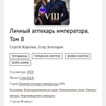
Личный аптекарь императора.
Том 8
Сергей Карелин
,
Егор Золотарев
,
,
,
ПОПАДАНЦЫ
ГОРОДСКОЕ ФЭНТЕЗИ
БОЕВОЕ ФЭНТЕЗИ
БОЯРЪ-АНИМЕ
Год выхода:
2026
Читает
Саня БтрЪ
Серия
Личный аптекарь императора
(#8)
#алхимия
,
#альтернативная история
,
#аномальные зоны
,
#литрес
авторы
,
#произведения самиздата
7 часов 48 минут