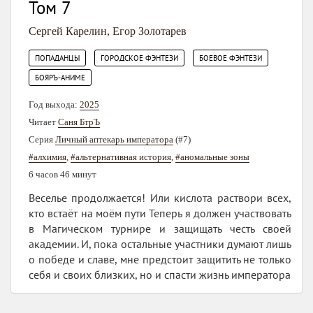
Том 7
Сергей Карелин
,
Егор Золотарев
,
,
,
ПОПАДАНЦЫ
ГОРОДСКОЕ ФЭНТЕЗИ
БОЕВОЕ ФЭНТЕЗИ
БОЯРЪ-АНИМЕ
Год выхода:
2025
Читает
Саня БтрЪ
Серия
Личный аптекарь императора
(#7)
#алхимия
,
#альтернативная история
,
#аномальные зоны
6 часов 46 минут
Веселье продолжается! Или кислота раствори всех,
кто встаёт на моём пути Теперь я должен участвовать
в Магическом турнире и защищать честь своей
академии. И, пока остальные участники думают лишь
о победе и славе, мне предстоит защитить не только
себя и своих близких, но и спасти жизнь императора