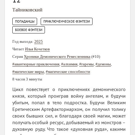
Тайниковский
,
,
ПОПАДАНЦЫ
ПРИКЛЮЧЕНЧЕСКОЕ ФЭНТЕЗИ
БОЕВОЕ ФЭНТЕЗИ
Год выхода:
2025
Читает
Илья Кочетков
Серия
Хроники Демонического Ремесленника
(#10)
#авантюрные приключения
,
#алхимия
,
#гаремы
,
#демоны
,
#магические миры
,
#магические способности
8 часов 3 минуты
Цикл повествует о приключениях демонического
князя, который проиграв войну ангелам, и будучи
убитым, попал в тело подростка. Будучи Великим
Еретическим Артефакториархом, он получил толику
своих бывших сил, и благодаря своей магии, может
получать особый ресурс, добываемый из монстров –
духовную руду. Что такое «духовная руда», какими