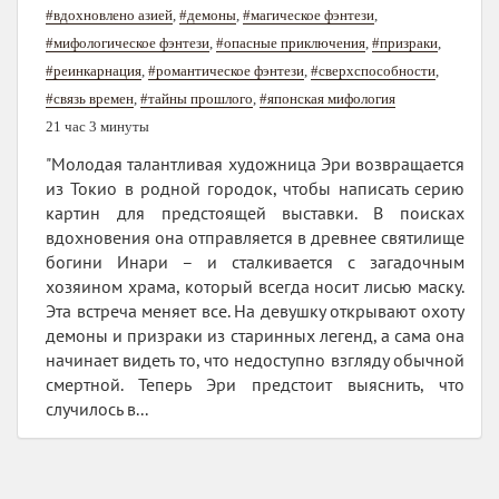
#вдохновлено азией
,
#демоны
,
#магическое фэнтези
,
#мифологическое фэнтези
,
#опасные приключения
,
#призраки
,
#реинкарнация
,
#романтическое фэнтези
,
#сверхспособности
,
#связь времен
,
#тайны прошлого
,
#японская мифология
21 час 3 минуты
"Молодая талантливая художница Эри возвращается
из Токио в родной городок, чтобы написать серию
картин для предстоящей выставки. В поисках
вдохновения она отправляется в древнее святилище
богини Инари – и сталкивается с загадочным
хозяином храма, который всегда носит лисью маску.
Эта встреча меняет все. На девушку открывают охоту
демоны и призраки из старинных легенд, а сама она
начинает видеть то, что недоступно взгляду обычной
смертной. Теперь Эри предстоит выяснить, что
случилось в...