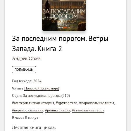
За последним порогом. Ветры
Запада. Книга 2
Андрей Стоев
ПОПАДАНЦЫ
Год выхода:
2024
Читает
Пожилой Ксеноморф
Серия
За последним порогом
(#10)
#альтернативная история
,
#другое тело
,
#параллельные миры
,
#перенос сознания
,
#реинкарнация
,
#становление героя
9 часов 9 минут
Десятая книга цикла.