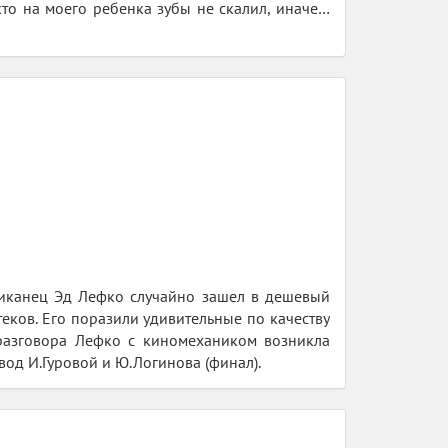
кто на моего ребенка зубы не скалил, иначе…
мериканец Эд Лефко случайно зашел в дешевый
еков. Его поразили удивительные по качеству
 разговора Лефко с киномехаником возникла
од И.Гуровой и Ю.Логинова (финал).