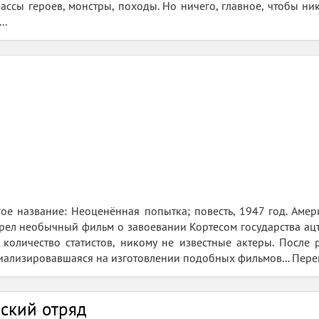
лассы героев, монстры, походы. Но ничего, главное, чтобы ни
..
другое название: Неоценённая попытка; повесть, 1947 год. А
трел необычный фильм о завоевании Кортесом государства ацт
 количество статистов, никому не известные актеры. После
иализировавшаяся на изготовлении подобных фильмов... Перев
ский отряд