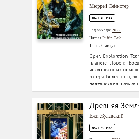
Мюррей Лейнстер
ФАНТАСТИКА
Год выхода:
2022
Читает
Puffin Cafe
1 час 50 минут
Ориг. Exploration T
планете Лорен; Бое
искусственных помощ
лагеря. Более того, л
надеялись на прикрыти
Древняя Земл
Ежи Жулавский
ФАНТАСТИКА