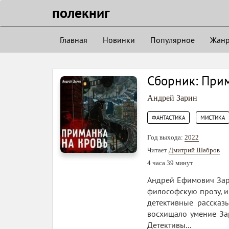
полекниг
Главная
Новинки
Популярное
Жан
Сборник: Прим
Андрей Зарин
,
ФАНТАСТИКА
МИСТИКА
Год выхода:
2022
Читает
Дмитрий Шабров
4 часа 39 минут
Андрей Ефимович Зари
философскую прозу, 
детективные рассказ
восхищало умение Зар
Детективы...