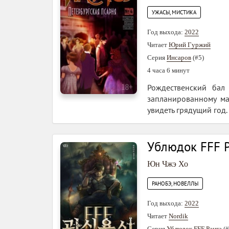
УЖАСЫ, МИСТИКА
Год выхода:
2022
Читает
Юрий Гуржий
Серия
Инсаров
(#5)
4 часа 6 минут
Рождественский бал
запланированному ма
увидеть грядущий год.
Ублюдок FFF Р
Юн Чжэ Хо
РАНОБЭ, НОВЕЛЛЫ
Год выхода:
2022
Читает
Nordik
Серия
Ублюдок FFF Ранга
(#