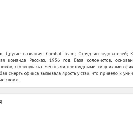
eam, Другие названия: Combat Team; Отряд исследователей;
вая команда Рассказ, 1956 год. База колонистов, основ
ников, столкнулась с местными плотоядными хищниками сфи
юбая смерть сфикса вызывала ярость у стаи, что привело к ун
е своих...
я