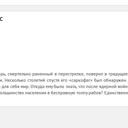
с
ь, смертельно раненный в перестрелке, поверил в грядущее 
н. Несколько столетий спустя его «саркофаг» был обнаружен
 для себя мир. Откуда ему было знать, что после ядерной вой
ольшинство населения в бесправную толпу рабов? Единственны