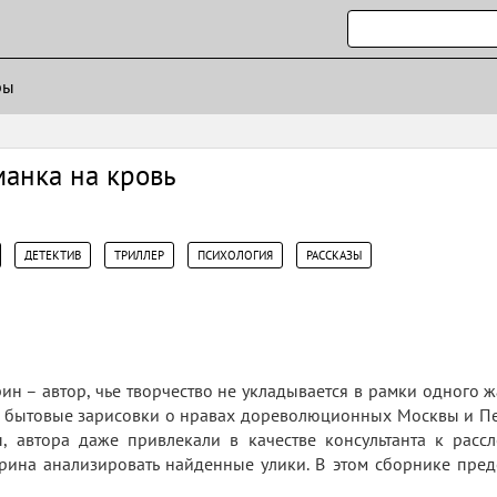
ры
анка на кровь
,
,
,
,
ДЕТЕКТИВ
ТРИЛЛЕР
ПСИХОЛОГИЯ
РАССКАЗЫ
н – автор, чье творчество не укладывается в рамки одного 
и бытовые зарисовки о нравах дореволюционных Москвы и Пе
ы, автора даже привлекали в качестве консультанта к рас
ина анализировать найденные улики. В этом сборнике предс