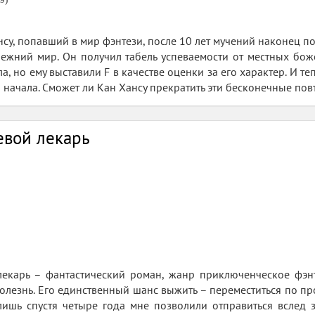
су, попавший в мир фэнтези, после 10 лет мучений наконец по
ежний мир. Он получил табель успеваемости от местных боже
ла, но ему выставили F в качестве оценки за его характер. И т
 начала. Сможет ли Кан Хансу прекратить эти бесконечные по
евой лекарь
екарь – фантастический роман, жанр приключенческое фэнт
лезнь. Его единственный шанс выжить – переместиться по пр
 лишь спустя четыре года мне позволили отправиться вслед