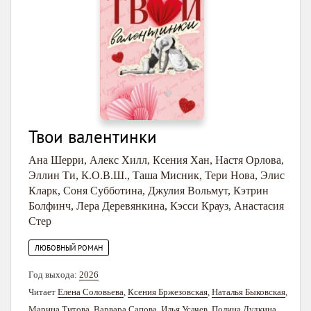
Твои валентинки
Ана Шерри
,
Алекс Хилл
,
Ксения Хан
,
Настя Орлова
,
Эллин Ти
,
К.О.В.Ш.
,
Таша Мисник
,
Тери Нова
,
Элис
Кларк
,
Соня Субботина
,
Джулия Вольмут
,
Кэтрин
Болфинч
,
Лера Деревянкина
,
Кэсси Крауз
,
Анастасия
Стер
ЛЮБОВНЫЙ РОМАН
Год выхода:
2026
Читает
Елена Соловьева
,
Ксения Бржезовская
,
Наталья Быковская
,
Марина Титова
,
Варвара Сапова
,
Илья Усачев
,
Полина Дудкина