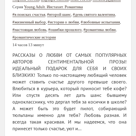
Серия
Young Adult. Инстахит. Романтика
#в поисках счастья
,
#второй шанс
,
#день святого валентина
,
#жизненный выбор
,
#истории о любви
,
#любовные испытания
,
#настоящая любовь
,
#ошибки прошлого
,
#романтика любви
,
#романтические истории
14 часов 13 минут
РАССКАЗЫ О ЛЮБВИ ОТ САМЫХ ПОПУЛЯРНЫХ
АВТОРОВ СЕНТИМЕНТАЛЬНОЙ ПРОЗЫ!
ИДЕАЛЬНЫЙ ПОДАРОК ДЛЯ СЕБЯ И СВОИХ
БЛИЗКИХ! Только по-настоящему любящий человек
может ставить счастье другого превыше своего.
Влюбиться в курьера, который приносит тебе кофе?
Или спустя десять лет дать шанс бывшему
однокласснику, что дергал тебя за косички в школе?
А может быть это будет пилот, собирающий
тюльпаны именно для тебя? Любовь разная. И
всегда такая красивая. И мы надеемся, что она
принесет только счастье, уют и...