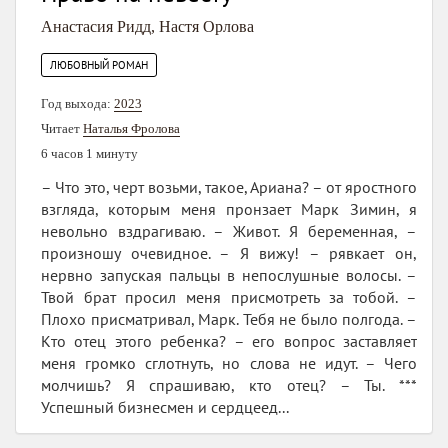
Анастасия Ридд
,
Настя Орлова
ЛЮБОВНЫЙ РОМАН
Год выхода:
2023
Читает
Наталья Фролова
6 часов 1 минуту
– Что это, черт возьми, такое, Ариана? – от яростного
взгляда, которым меня пронзает Марк Зимин, я
невольно вздрагиваю. – Живот. Я беременная, –
произношу очевидное. – Я вижу! – рявкает он,
нервно запуская пальцы в непослушные волосы. –
Твой брат просил меня присмотреть за тобой. –
Плохо присматривал, Марк. Тебя не было полгода. –
Кто отец этого ребенка? – его вопрос заставляет
меня громко сглотнуть, но слова не идут. – Чего
молчишь? Я спрашиваю, кто отец? – Ты. ***
Успешный бизнесмен и сердцеед...