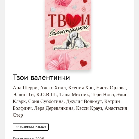
Твои валентинки
Ана Шерри
,
Алекс Хилл
,
Ксения Хан
,
Настя Орлова
,
Эллин Ти
,
К.О.В.Ш.
,
Таша Мисник
,
Тери Нова
,
Элис
Кларк
,
Соня Субботина
,
Джулия Вольмут
,
Кэтрин
Болфинч
,
Лера Деревянкина
,
Кэсси Крауз
,
Анастасия
Стер
ЛЮБОВНЫЙ РОМАН
Год выхода:
2026