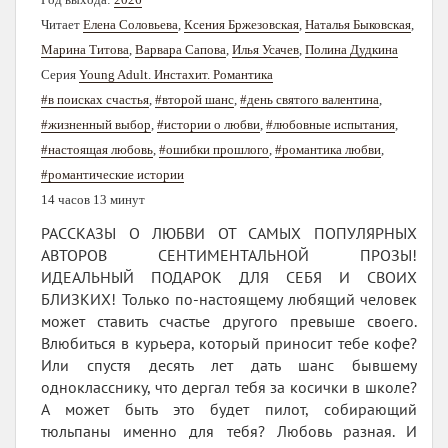
Читает
Елена Соловьева
,
Ксения Бржезовская
,
Наталья Быковская
,
Марина Титова
,
Варвара Сапова
,
Илья Усачев
,
Полина Дудкина
Серия
Young Adult. Инстахит. Романтика
#в поисках счастья
,
#второй шанс
,
#день святого валентина
,
#жизненный выбор
,
#истории о любви
,
#любовные испытания
,
#настоящая любовь
,
#ошибки прошлого
,
#романтика любви
,
#романтические истории
14 часов 13 минут
РАССКАЗЫ О ЛЮБВИ ОТ САМЫХ ПОПУЛЯРНЫХ
АВТОРОВ СЕНТИМЕНТАЛЬНОЙ ПРОЗЫ!
ИДЕАЛЬНЫЙ ПОДАРОК ДЛЯ СЕБЯ И СВОИХ
БЛИЗКИХ! Только по-настоящему любящий человек
может ставить счастье другого превыше своего.
Влюбиться в курьера, который приносит тебе кофе?
Или спустя десять лет дать шанс бывшему
однокласснику, что дергал тебя за косички в школе?
А может быть это будет пилот, собирающий
тюльпаны именно для тебя? Любовь разная. И