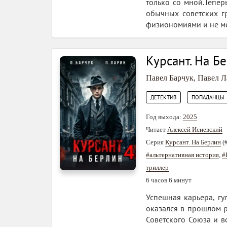
только со мной.Тепер
обычных советских г
физиономиями и не ме
Курсант. На Б
Павел Барчук
,
Павел Л
,
ДЕТЕКТИВ
ПОПАДАНЦЫ
Год выхода:
2025
Читает
Алексей Исиевский
Серия
Курсант. На Берлин
(
#альтернативная история
,
#
триллер
6 часов 6 минут
Успешная карьера, гу
оказался в прошлом р
Советского Союза и в