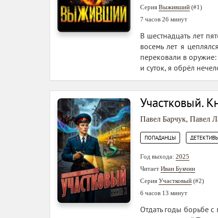
Серия
Выживший
(#1)
7 часов 26 минут
В шестнадцать лет пя
восемь лет я цеплялс
перековали в оружие:
и суток, я обрёл нече
Участковый. К
Павел Барчук
,
Павел Л
,
ПОПАДАНЦЫ
ДЕТЕКТИВЫ
Год выхода:
2025
Читает
Иван Букчин
Серия
Участковый
(#2)
6 часов 13 минут
Отдать годы борьбе с 