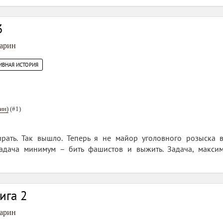
3
арин
ИВНАЯ ИСТОРИЯ
ин)
(#1)
рать. Так вышло. Теперь я не майор уголовного розыска 
адача минимум – бить фашистов и выжить. Задача, максим
ига 2
арин