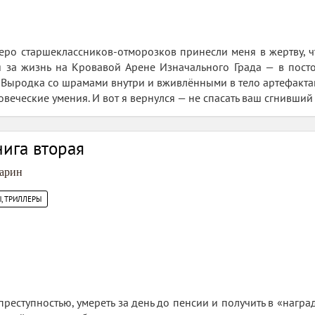
теро старшеклассников-отморозков принесли меня в жертву, 
я за жизнь на Кровавой Арене Изначального Града — в пост
 Выродка со шрамами внутри и вживлёнными в тело артефакта
ловеческие умения. И вот я вернулся — не спасать ваш сгнивший 
нига вторая
арин
, ТРИЛЛЕРЫ
преступностью, умереть за день до пенсии и получить в «наград