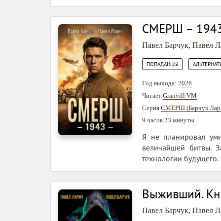
СМЕРШ – 194
Павел Барчук
,
Павел Л
,
ПОПАДАНЦЫ
АЛЬТЕРНАТ
Год выхода:
2026
Читает
Granvill VM
Серия
СМЕРШ (Барчук Лар
9 часов 23 минуты
Я не планировал уми
величайшей битвы. З
технологии будущего.
Выживший. Кн
Павел Барчук
,
Павел Л