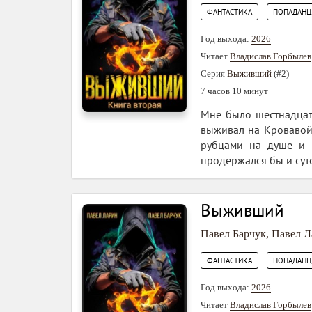
,
ФАНТАСТИКА
ПОПАДАН
Год выхода:
2026
Читает
Владислав Горбылев
Серия
Выживший
(#2)
7 часов 10 минут
Мне было шестнадцать
выживал на Кровавой 
рубцами на душе и 
продержался бы и суто
Выживший
Павел Барчук
,
Павел Л
,
ФАНТАСТИКА
ПОПАДАН
Год выхода:
2026
Читает
Владислав Горбылев