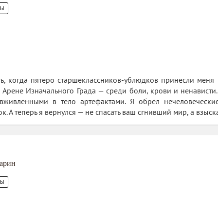
ЦЫ
, когда пятеро старшеклассников-ублюдков принесли меня в
Арене Изначального Града — среди боли, крови и ненависти.
вживлёнными в тело артефактами. Я обрёл нечеловечески
к. А теперь я вернулся — не спасать ваш сгнивший мир, а взыска
арин
ЦЫ