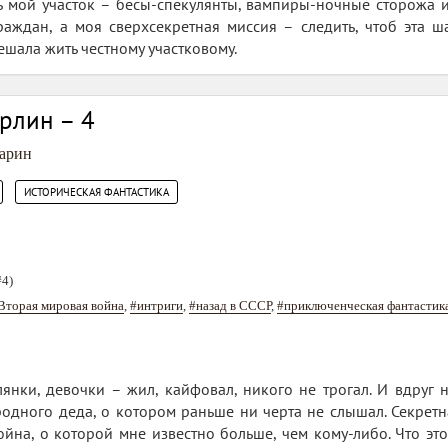
ь мой участок – бесы-спекулянты, вампиры-ночные сторожа и
раждан, а моя сверхсекретная миссия – следить, чтоб эта 
шала жить честному участковому.
ерлин – 4
арин
,
ИСТОРИЧЕСКАЯ ФАНТАСТИКА
#4)
Вторая мировая война
,
#интриги
,
#назад в СССР
,
#приключенческая фантастик
лянки, девочки – жил, кайфовал, никого не трогал. И вдруг н
одного деда, о котором раньше ни черта не слышал. Секретн
ойна, о которой мне известно больше, чем кому-либо. Что э