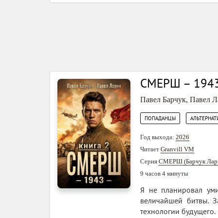
СМЕРШ – 1943
Павел Барчук
,
Павел Л
,
ПОПАДАНЦЫ
АЛЬТЕРНАТ
Год выхода:
2026
Читает
Granvill VM
Серия
СМЕРШ (Барчук Лар
9 часов 4 минуты
Я не планировал уми
величайшей битвы. З
технологии будущего.