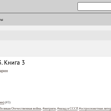
ры
. Книга 3
арин
ин)
(#3)
Великая Отечественная война
,
#интриги
,
#назад в СССР
,
#остросюжетная лите