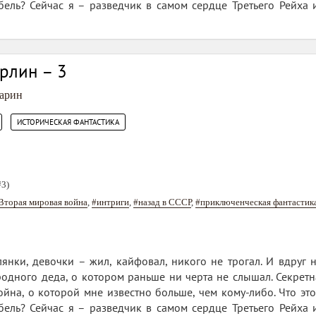
ель? Сейчас я – разведчик в самом сердце Третьего Рейха 
ерлин – 3
арин
,
ИСТОРИЧЕСКАЯ ФАНТАСТИКА
#3)
Вторая мировая война
,
#интриги
,
#назад в СССР
,
#приключенческая фантастик
лянки, девочки – жил, кайфовал, никого не трогал. И вдруг н
одного деда, о котором раньше ни черта не слышал. Секретн
ойна, о которой мне известно больше, чем кому-либо. Что э
ель? Сейчас я – разведчик в самом сердце Третьего Рейха 