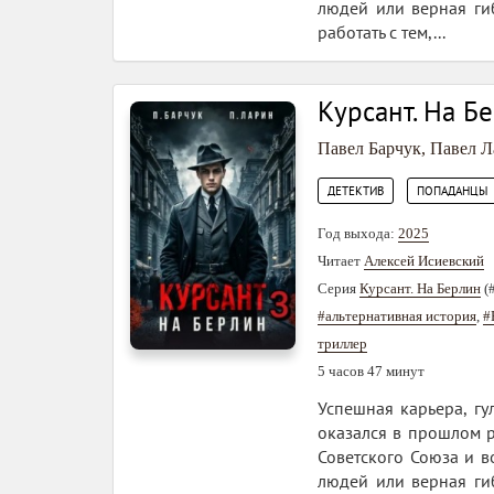
людей или верная гиб
работать с тем,...
Курсант. На Б
Павел Барчук
,
Павел Л
,
ДЕТЕКТИВ
ПОПАДАНЦЫ
Год выхода:
2025
Читает
Алексей Исиевский
Серия
Курсант. На Берлин
(
#альтернативная история
,
#
триллер
5 часов 47 минут
Успешная карьера, гу
оказался в прошлом р
Советского Союза и в
людей или верная гиб