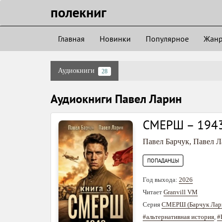
полекниг
Главная
Новинки
Популярное
Жан
Аудиокниги
28
Аудиокниги Павел Ларин
СМЕРШ – 1943
Павел Барчук
,
Павел Л
ПОПАДАНЦЫ
Год выхода:
2026
Читает
Granvill VM
Серия
СМЕРШ (Барчук Лар
#альтернативная история
,
#